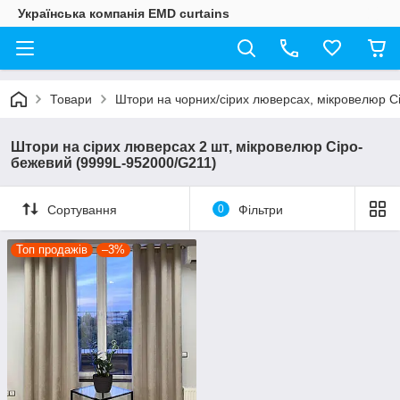
Українська компанія EMD curtains
Товари
Штори на чорних/сірих люверсах, мікровелюр С
Штори на сірих люверсах 2 шт, мікровелюр Сіро-
бежевий (9999L-952000/G211)
Сортування
0
Фільтри
Топ продажів
–3%