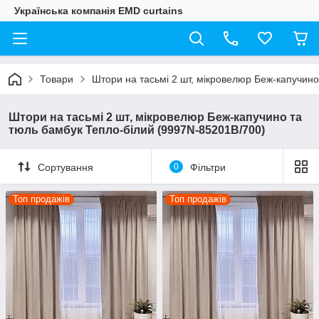
Українська компанія EMD curtains
Товари
Штори на тасьмі 2 шт, мікровелюр Беж-капучино
Штори на тасьмі 2 шт, мікровелюр Беж-капучино та
тюль бамбук Тепло-білий (9997N-85201B/700)
Сортування
0
Фільтри
Топ продажів
Топ продажів