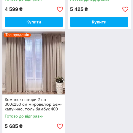
4 599
5 425
₴
₴
Купити
Купити
Топ продажів
Комплект штори 2 шт
300х250 см мікровелюр Беж-
капучино, тюль бамбук 400
см Тепло-білий
Готово до відправки
5 685
₴