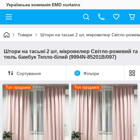
Українська компанія EMD curtains
Товари
Штори на тасьмі 2 шт, мікровелюр Світло-рожев
Штори на тасьмі 2 шт, мікровелюр Світло-рожевий та
тюль бамбук Тепло-білий (9994N-85201B/097)
Сортування
0
Фільтри
Топ продажів
Топ продажів