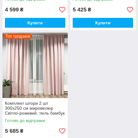
4 599
5 425
₴
₴
Купити
Купити
Топ продажів
Комплект штори 2 шт
300х250 см мікровелюр
Світло-рожевий, тюль бамбук
400 см Тепло-білий
Готово до відправки
5 685
₴