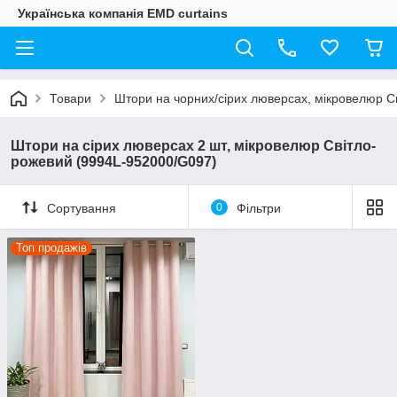
Українська компанія EMD curtains
Товари
Штори на чорних/сірих люверсах, мікровелюр С
Штори на сірих люверсах 2 шт, мікровелюр Світло-
рожевий (9994L-952000/G097)
Сортування
0
Фільтри
Топ продажів