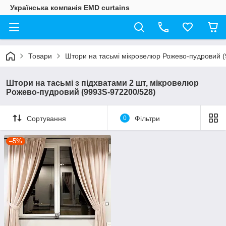
Українська компанія EMD curtains
Товари
Штори на тасьмі мікровелюр Рожево-пудровий (
Штори на тасьмі з підхватами 2 шт, мікровелюр
Рожево-пудровий (9993S-972200/528)
Сортування
0
Фільтри
–5%