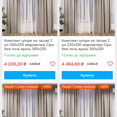
Комплект штори на тасьмі 2
Комплект штори на тасьмі 2
шт 200х250 мікровелюр Сіро-
шт 220х250 мікровелюр Сіро-
беж тюль вуаль 300х250
беж тюль вуаль 300х250
Білий
Білий
Готово до відправки
Готово до відправки
4 228,20
4 494,60
₴
₴
4 698 ₴
4 994 ₴
Купити
Купити
Акція! Супер-знижка!
–10%
Акція! Супер-знижка!
–10%