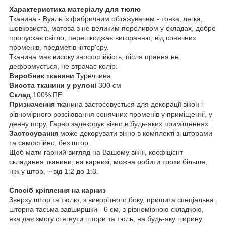
Характеристика матеріалу для тюлю
Тканина - Вуаль із фабричним обтяжувачем - тонка, легка,
шовковиста, матова з не великим переливом у складах, добре
пропускає світло, перешкоджає вигоранню, від сонячних
променів, предметів інтер'єру.
Тканина має високу зносостійкість, після прання не
деформується, не втрачає колір.
Виробник тканини
Туреччина
Висота тканини у рулоні
300 см
Склад
100% ПЕ
Призначення
тканина застосовується для декорації вікон і
рівномірного розсіювання сонячних променів у приміщенні, у
денну пору. Гарно задекорує вікно в будь-яких приміщеннях.
Застосування
може декорувати вікно в комплекті зі шторами
та самостійно, без штор.
Щоб мати гарний вигляд на Вашому вікні, коєфіцієнт
складання тканини, на карнизі, можна робити трохи більше,
ніж у штор, ~ від 1:2 до 1:3.
Спосіб кріплення на карниз
Зверху штор та тюлю, з виворітного боку, пришита спеціальна
шторна тасьма завширшки - 6 см, з рівномірною складкою,
яка дає змогу стягнути штори та тюль, на будь-яку ширину.