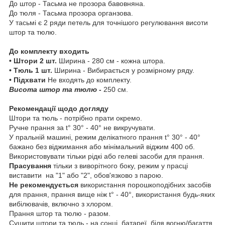
До штор - Тасьма не прозора бавовняна.
До тюля - Тасьма прозора органзова.
У тасьмі є 2 ряди петель для точнішого регулювання висоти
штор та тюлю.
До комплекту входить
• Штори 2 шт.
Ширина - 280 см - кожна штора.
• Тюль 1 шт.
Ширина - Вибирається у розмірному ряду.
• Підхвати
Не входять до комплекту.
Висота штор та тюлю -
250 см.
Рекомендації щодо догляду
Штори та тюль - потрібно прати окремо.
Ручне прання за t° 30° - 40° не викручувати.
У пральній машині, режим делікатного прання t° 30° - 40°
бажано без віджимання або мінімальний віджим 400 об.
Використовувати тільки рідкі або гелеві засоби для прання.
Прасування
тільки з виворітного боку, режим у прасці
виставити на "1" або "2", обов'язково з парою.
Не рекомендується
використання порошкоподібних засобів
для прання, прання вище ніж t° - 40°, використання будь-яких
вибілювачів, включно з хлором.
Прання штор та тюлю - разом.
Сушити штори та тюль - на сонці, батареї, біля вогню/багаття,