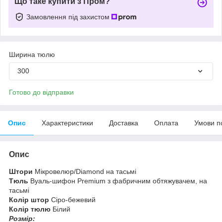
Що таке купити з Пром?
Замовлення під захистом
Ширина тюлю
300
Готово до відправки
Опис
Характеристики
Доставка
Оплата
Умови п
Опис
Штори
Мікровелюр/Diamond на тасьмі
Тюль
Вуаль-шифон Premium з фабричним обтяжувачем, на
тасьмі
Колір штор
Сіро-бежевий
Колір тюлю
Білий
Розмір: