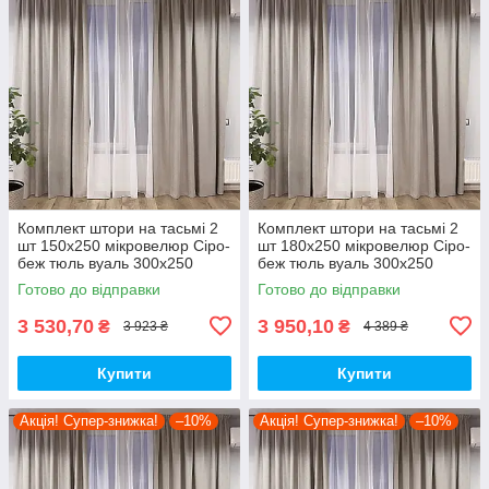
Комплект штори на тасьмі 2
Комплект штори на тасьмі 2
шт 150х250 мікровелюр Сіро-
шт 180х250 мікровелюр Сіро-
беж тюль вуаль 300х250
беж тюль вуаль 300х250
Білий
Білий
Готово до відправки
Готово до відправки
3 530,70
3 950,10
₴
₴
3 923 ₴
4 389 ₴
Купити
Купити
Акція! Супер-знижка!
–10%
Акція! Супер-знижка!
–10%