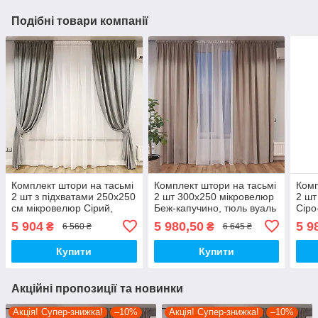
Подібні товари компанії
Комплект штори на тасьмі
Комплект штори на тасьмі
Комп
2 шт з підхватами 250х250
2 шт 300х250 мікровелюр
2 шт
см мікровелюр Сірий,
Беж-капучино, тюль вуаль
Сіро
вуаль 450 см Білий
400х250 Білий
вуал
5 904
5 980,50
5 9
₴
₴
6 560 ₴
6 645 ₴
Купити
Купити
Акційні пропозиції та новинки
Акція! Супер-знижка!
–10%
Акція! Супер-знижка!
–10%