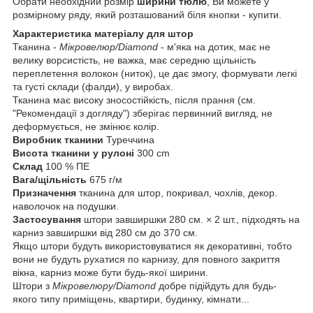
Обрати необхідний розмір
ширини тюлю
, Ви можете у
розмірному ряду, який розташований біля кнопки - купити.
Характеристика матеріалу для штор
Тканина -
Мікровелюр/Diamond
- м'яка на дотик, має не
велику ворсистість, не важка, має середню щільність
переплетення волокон (ниток), це дає змогу, формувати легкі
та густі склади (фалди), у виробах.
Тканина має високу зносостійкість, після прання (см.
"Рекомендації з догляду") зберігає первинний вигляд, не
деформується, не змінює колір.
Виробник тканини
Туреччина
Висота тканини у рулоні
300 cm
Склад
100 % ПЕ
Вага/щільність
675 г/м
Призначення
тканина для штор, покривал, чохлів, декор.
наволочок на подушки.
Застосування
штори завширшки 280 см. × 2 шт., підходять на
карниз завширшки від 280 см до 370 см.
Якщо штори будуть використовуватися як декоративні, тобто
вони не будуть рухатися по карнизу, для повного закриття
вікна, карниз може бути будь-якої ширини.
Штори з
Мікровелюру/Diamond
добре підійдуть для будь-
якого типу приміщень, квартири, будинку, кімнати...