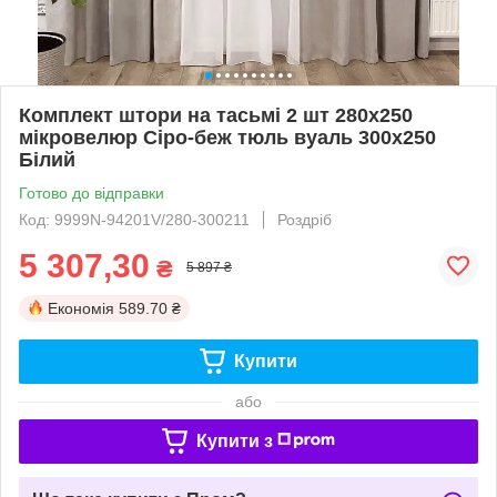
Комплект штори на тасьмі 2 шт 280х250
мікровелюр Сіро-беж тюль вуаль 300х250
Білий
Готово до відправки
Код: 9999N-94201V/280-300211
Роздріб
5 307,30
₴
5 897 ₴
Економія
589.70 ₴
Купити
або
Купити з