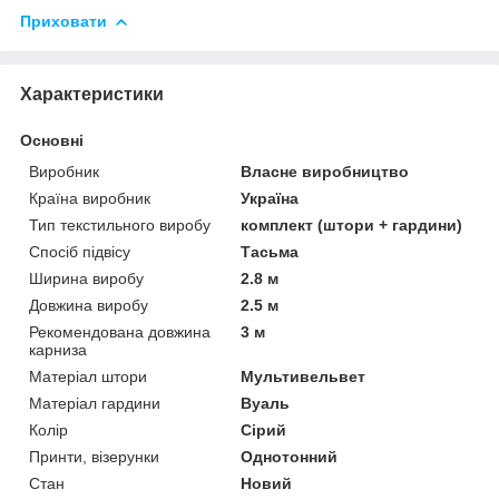
Приховати
Характеристики
Основні
Виробник
Власне виробництво
Країна виробник
Україна
Тип текстильного виробу
комплект (штори + гардини)
Спосіб підвісу
Тасьма
Ширина виробу
2.8 м
Довжина виробу
2.5 м
Рекомендована довжина
3 м
карниза
Матеріал штори
Мультивельвет
Матеріал гардини
Вуаль
Колір
Сірий
Принти, візерунки
Однотонний
Стан
Новий