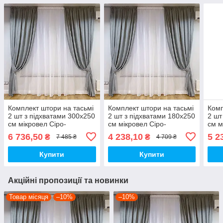
Комплект штори на тасьмі
Комплект штори на тасьмі
Комп
2 шт з підхватами 300х250
2 шт з підхватами 180х250
2 шт
см мікровел Сіро-
см мікровел Сіро-
см м
блакитний вуаль 500 см
блакитний вуаль 300 см
блак
6 736,50
4 238,10
5 2
₴
₴
7 485 ₴
4 709 ₴
Білий
Білий
Біли
Купити
Купити
Акційні пропозиції та новинки
Товар місяця
–10%
–10%