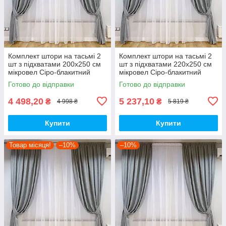
Комплект штори на тасьмі 2
Комплект штори на тасьмі 2
шт з підхватами 200х250 см
шт з підхватами 220х250 см
мікровел Сіро-блакитний
мікровел Сіро-блакитний
вуаль 300 см Білий
вуаль 400 см Білий
Готово до відправки
Готово до відправки
4 498,20
5 237,10
₴
₴
4 998 ₴
5 819 ₴
Купити
Купити
Товар місяця!
–10%
–10%