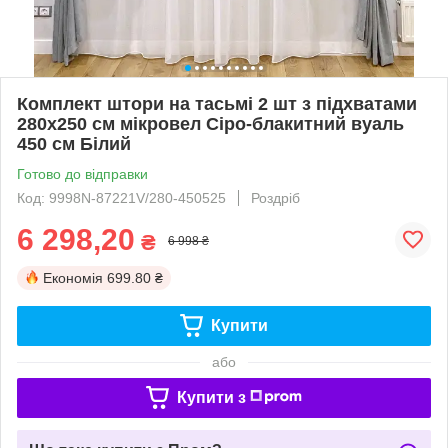
Комплект штори на тасьмі 2 шт з підхватами
280х250 см мікровел Сіро-блакитний вуаль
450 см Білий
Готово до відправки
Код: 9998N-87221V/280-450525
Роздріб
6 298,20
₴
6 998 ₴
Економія
699.80 ₴
Купити
або
Купити з