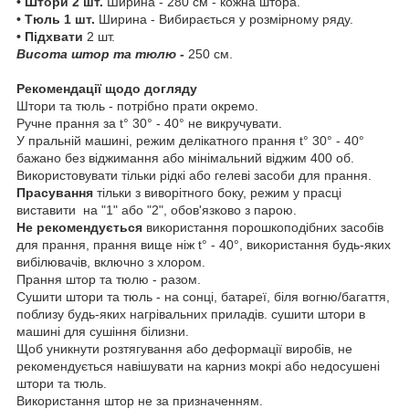
• Штори 2 шт.
Ширина - 280 см - кожна штора.
• Тюль 1 шт.
Ширина - Вибирається у розмірному ряду.
• Підхвати
2 шт.
Висота штор та тюлю -
250 см.
Рекомендації щодо догляду
Штори та тюль - потрібно прати окремо.
Ручне прання за t° 30° - 40° не викручувати.
У пральній машині, режим делікатного прання t° 30° - 40°
бажано без віджимання або мінімальний віджим 400 об.
Використовувати тільки рідкі або гелеві засоби для прання.
Прасування
тільки з виворітного боку, режим у прасці
виставити на "1" або "2", обов'язково з парою.
Не рекомендується
використання порошкоподібних засобів
для прання, прання вище ніж t° - 40°, використання будь-яких
вибілювачів, включно з хлором.
Прання штор та тюлю - разом.
Сушити штори та тюль - на сонці, батареї, біля вогню/багаття,
поблизу будь-яких нагрівальних приладів. сушити штори в
машині для сушіння білизни.
Щоб уникнути розтягування або деформації виробів, не
рекомендується навішувати на карниз мокрі або недосушені
штори та тюль.
Використання штор не за призначенням.