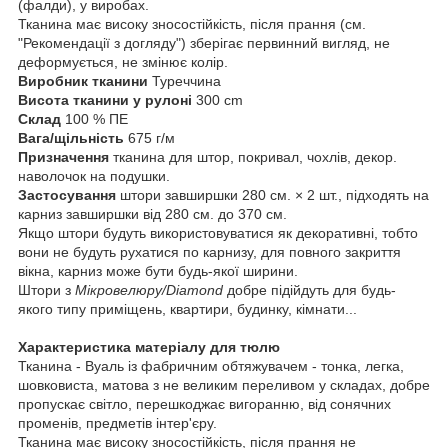
(фалди), у виробах.
Тканина має високу зносостійкість, після прання (см.
"Рекомендації з догляду") зберігає первинний вигляд, не
деформується, не змінює колір.
Виробник тканини
Туреччина
Висота тканини у рулоні
300 cm
Склад
100 % ПЕ
Вага/щільність
675 г/м
Призначення
тканина для штор, покривал, чохлів, декор.
наволочок на подушки.
Застосування
штори завширшки 280 см. × 2 шт., підходять на
карниз завширшки від 280 см. до 370 см.
Якщо штори будуть використовуватися як декоративні, тобто
вони не будуть рухатися по карнизу, для повного закриття
вікна, карниз може бути будь-якої ширини.
Штори з
Мікровелюру/Diamond
добре підійдуть для будь-
якого типу приміщень, квартири, будинку, кімнати...
Характеристика матеріалу для тюлю
Тканина - Вуаль із фабричним обтяжувачем - тонка, легка,
шовковиста, матова з не великим переливом у складах, добре
пропускає світло, перешкоджає вигоранню, від сонячних
променів, предметів інтер'єру.
Тканина має високу зносостійкість, після прання не