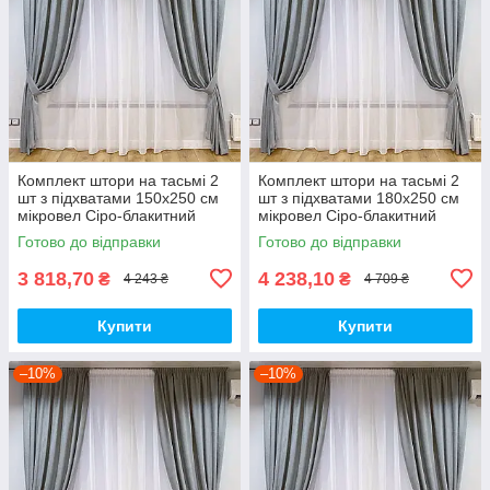
Комплект штори на тасьмі 2
Комплект штори на тасьмі 2
шт з підхватами 150х250 см
шт з підхватами 180х250 см
мікровел Сіро-блакитний
мікровел Сіро-блакитний
вуаль 300 см Білий
вуаль 300 см Білий
Готово до відправки
Готово до відправки
3 818,70
4 238,10
₴
₴
4 243 ₴
4 709 ₴
Купити
Купити
–10%
–10%