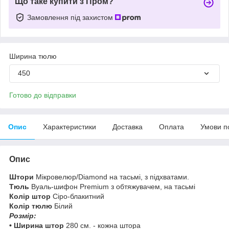
Що таке купити з Пром?
Замовлення під захистом
Ширина тюлю
450
Готово до відправки
Опис
Характеристики
Доставка
Оплата
Умови п
Опис
Штори
Мікровелюр/Diamond на тасьмі, з підхватами.
Тюль
Вуаль-шифон Premium з обтяжувачем, на тасьмі
Колір штор
Сіро-блакитний
Колір тюлю
Білий
Розмір:
• Ширина штор
280 см. - кожна штора