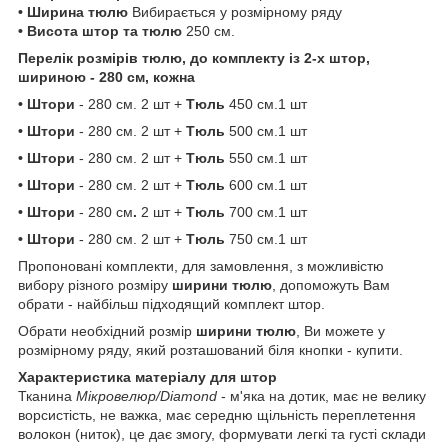
• Ширина тюлю
Вибирається у розмірному ряду
• Висота штор та тюлю
250 см.
Перелік розмірів тюлю, до комплекту із 2-х штор,
шириною - 280 см, кожна
• Штори
- 280 см. 2 шт +
Тюль
450 см.1 шт
• Штори
- 280 см. 2 шт +
Тюль
500 см.1 шт
• Штори
- 280 см. 2 шт +
Тюль
550 см.1 шт
• Штори
- 280 см. 2 шт +
Тюль
600 см.1 шт
• Штори
- 280 см
.
2 шт +
Тюль
700 см.1 шт
• Штори
- 280 см. 2 шт +
Тюль
750 см.1 шт
Пропоновані комплекти, для замовлення, з можливістю
вибору різного розміру
ширини тюлю
, допоможуть Вам
обрати - найбільш підходящий комплект штор.
Обрати необхідний розмір
ширини тюлю
, Ви можете у
розмірному ряду, який розташований біля кнопки - купити.
Характеристика матеріалу для штор
Тканина
Мікровелюр/Diamond
- м'яка на дотик, має не велику
ворсистість, не важка, має середню щільність переплетення
волокон (ниток), це дає змогу, формувати легкі та густі склади