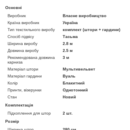
Основні
Виробник
Власне виробництво
Країна виробник
Україна
Тип текстильного виробу
комплект (штори + гардини)
Спосіб підвісу
Тасьма
Ширина виробу
2.8 м
Довжина виробу
2.5 м
Рекомендована довжина
3 м
карниза
Матеріал штори
Мультивельвет
Матеріал гардини
Вуаль
Колір
Блакитний
Принти, візерунки
Однотонний
Стан
Новий
Комплектація
Підхоплення для штор
2 шт.
Розмір
Ширина штор
280 см