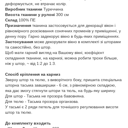
деформується, не втрачає колір.
Виробник тканини
Туреччина
Висота тканини у рулоні
300 см
Склад
100% ПЕ
Призначення
тканина застосовується для декорації вікон і
рівномірного розсіювання сонячних променів у приміщенні, у
денну пору. Гарно задекорує вікно в будь-яких приміщеннях.
Застосування
може декорувати вікно в комплекті зі шторами
та самостійно, без штор.
Щоб мати гарний вигляд на Вашому вікні, коєфіцієнт
складання тканини, на карнизі, можна робити трохи більше,
ніж у штор, ~ від 1:2 до 1:3.
Спосіб кріплення на карниз
Зверху штор та тюлю, з виворітного боку, пришита спеціальна
шторна тасьма завширшки - 6 см, з рівномірною складкою,
яка дає змогу стягнути штори та тюль, на будь-яку ширину.
Для штор - Тасьма не прозора бавовняна.
Для тюлю - Тасьма прозора органзова.
У тасьмі є 2 ряди петель для точнішого регулювання висоти
штор та тюлю.
До комплекту входить