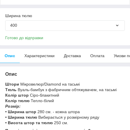
Ширина тюлю
400
Готово до відправки
Опис
Характеристики
Доставка
Оплата
Умови п
Опис
Штори
Мікровелюр/Diamond на тасьмі
Тюль
Вуаль-бамбук з фабричним обтяжувачем, на тасьмі
Колір штор
Сіро-блакитний
Колір тюлю
Тепло-білий
Розмір:
• Ширина штор
280 см. - кожна штора
• Ширина тюлю
Вибирається у розмірному ряду
• Висота штор та тюлю
250 см.