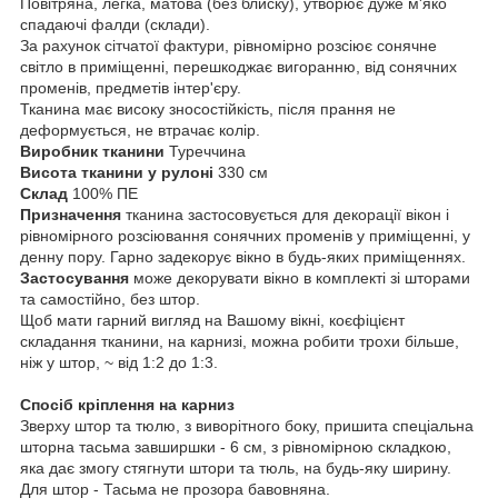
Повітряна, легка, матова (без блиску), утворює дуже м'яко
спадаючі фалди (склади).
За рахунок сітчатої фактури, рівномірно розсіює сонячне
світло в приміщенні, перешкоджає вигоранню, від сонячних
променів, предметів інтер'єру.
Тканина має високу зносостійкість, після прання не
деформується, не втрачає колір.
Виробник тканини
Туреччина
Висота тканини у рулоні
330 см
Склад
100% ПЕ
Призначення
тканина застосовується для декорації вікон і
рівномірного розсіювання сонячних променів у приміщенні, у
денну пору. Гарно задекорує вікно в будь-яких приміщеннях.
Застосування
може декорувати вікно в комплекті зі шторами
та самостійно, без штор.
Щоб мати гарний вигляд на Вашому вікні, коєфіцієнт
складання тканини, на карнизі, можна робити трохи більше,
ніж у штор, ~ від 1:2 до 1:3.
Спосіб кріплення на карниз
Зверху штор та тюлю, з виворітного боку, пришита спеціальна
шторна тасьма завширшки - 6 см, з рівномірною складкою,
яка дає змогу стягнути штори та тюль, на будь-яку ширину.
Для штор - Тасьма не прозора бавовняна.