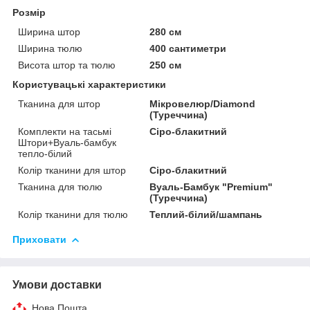
Розмір
Ширина штор
280 см
Ширина тюлю
400 сантиметри
Висота штор та тюлю
250 см
Користувацькі характеристики
Тканина для штор
Мікровелюр/Diamond
(Туреччина)
Комплекти на тасьмі
Сіро-блакитний
Штори+Вуаль-бамбук
тепло-білий
Колір тканини для штор
Сіро-блакитний
Тканина для тюлю
Вуаль-Бамбук "Premium"
(Туреччина)
Колір тканини для тюлю
Теплий-білий/шампань
Приховати
Умови доставки
Нова Пошта