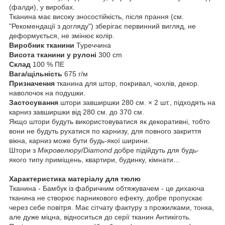
(фалди), у виробах.
Тканина має високу зносостійкість, після прання (см.
"Рекомендації з догляду") зберігає первинний вигляд, не
деформується, не змінює колір.
Виробник тканини
Туреччина
Висота тканини у рулоні
300 cm
Склад
100 % ПЕ
Вага/щільність
675 г/м
Призначення
тканина для штор, покривал, чохлів, декор.
наволочок на подушки.
Застосування
штори завширшки 280 см. × 2 шт., підходять на
карниз завширшки від 280 см. до 370 см.
Якщо штори будуть використовуватися як декоративні, тобто
вони не будуть рухатися по карнизу, для повного закриття
вікна, карниз може бути будь-якої ширини.
Штори з
Мікровелюру/Diamond
добре підійдуть для будь-
якого типу приміщень, квартири, будинку, кімнати...
Характеристика матеріалу для тюлю
Тканина - Бамбук із фабричним обтяжувачем - це дихаюча
тканина не створює парникового ефекту, добре пропускає
через себе повітря. Має сітчату фактуру з прожилками, тонка,
але дуже міцна, відноситься до серії тканин Антикіготь.