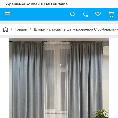
Українська компанія EMD curtains
Товари
Штори на тасьмі 2 шт, мікровелюр Сіро-блакитн