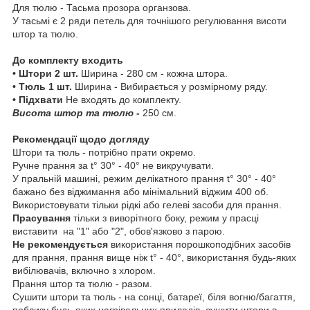
Для тюлю - Тасьма прозора органзова.
У тасьмі є 2 ряди петель для точнішого регулювання висоти
штор та тюлю.
До комплекту входить
• Штори 2 шт.
Ширина - 280 см - кожна штора.
• Тюль 1 шт.
Ширина - Вибирається у розмірному ряду.
• Підхвати
Не входять до комплекту.
Висота штор та тюлю -
250 см.
Рекомендації щодо догляду
Штори та тюль - потрібно прати окремо.
Ручне прання за t° 30° - 40° не викручувати.
У пральній машині, режим делікатного прання t° 30° - 40°
бажано без віджимання або мінімальний віджим 400 об.
Використовувати тільки рідкі або гелеві засоби для прання.
Прасування
тільки з виворітного боку, режим у прасці
виставити на "1" або "2", обов'язково з парою.
Не рекомендується
використання порошкоподібних засобів
для прання, прання вище ніж t° - 40°, використання будь-яких
вибілювачів, включно з хлором.
Прання штор та тюлю - разом.
Сушити штори та тюль - на сонці, батареї, біля вогню/багаття,
поблизу будь-яких нагрівальних приладів. сушити штори в