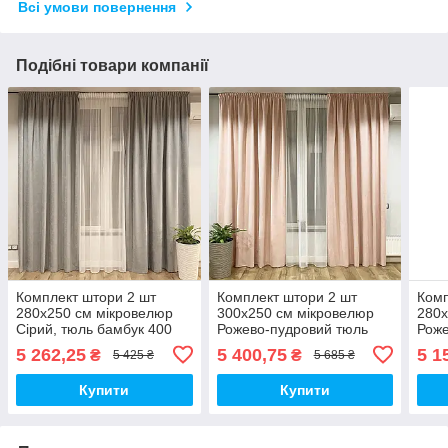
Всі умови повернення
Подібні товари компанії
Комплект штори 2 шт
Комплект штори 2 шт
Комп
280х250 см мікровелюр
300х250 см мікровелюр
280х
Сірий, тюль бамбук 400
Рожево-пудровий тюль
Роже
см Тепло-білий
бамбук 400 см Тепло-
бамб
5 262,25
5 400,75
5 1
₴
₴
5 425 ₴
5 685 ₴
білий
біли
Купити
Купити