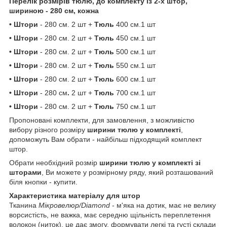
Перелік розмірів тюлю, до комплекту із 2-х штор,
шириною - 280 см, кожна
• Штори
- 280 см. 2 шт +
Тюль
400 см.1 шт
• Штори
- 280 см. 2 шт +
Тюль
450 см.1 шт
• Штори
- 280 см. 2 шт +
Тюль
500 см.1 шт
• Штори
- 280 см. 2 шт +
Тюль
550 см.1 шт
• Штори
- 280 см. 2 шт +
Тюль
600 см.1 шт
• Штори
- 280 см
.
2 шт +
Тюль
700 см.1 шт
• Штори
- 280 см. 2 шт +
Тюль
750 см.1 шт
Пропоновані комплекти, для замовлення, з можливістю
вибору різного розміру
ширини тюлю у комплекті
,
допоможуть Вам обрати - найбільш підходящий комплект
штор.
Обрати необхідний розмір
ширини тюлю у комплекті зі
шторами
, Ви можете у розмірному ряду, який розташований
біля кнопки - купити.
Характеристика матеріалу для штор
Тканина
Мікровелюр/Diamond
- м'яка на дотик, має не велику
ворсистість, не важка, має середню щільність переплетення
волокон (ниток), це дає змогу, формувати легкі та густі склади