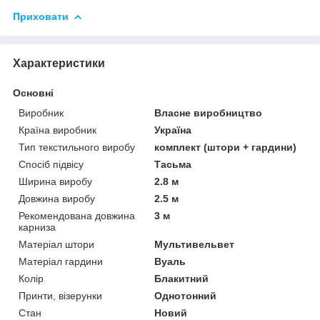
Приховати
Характеристики
Основні
Виробник
Власне виробництво
Країна виробник
Україна
Тип текстильного виробу
комплект (штори + гардини)
Спосіб підвісу
Тасьма
Ширина виробу
2.8 м
Довжина виробу
2.5 м
Рекомендована довжина
3 м
карниза
Матеріал штори
Мультивельвет
Матеріал гардини
Вуаль
Колір
Блакитний
Принти, візерунки
Однотонний
Стан
Новий