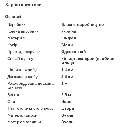
Характеристики
Основні
Виробник
Власне виробництво
Країна виробник
Україна
Матеріал
Шифон
Колір
Білий
Принти, візерунки
Однотонний
Спосіб підвісу
Кільця-люверси (пробивні
кільця)
Ширина виробу
1.4 см
Довжина виробу
2.5 см
Рекомендована довжина
1 м
карниза
Висота
2.5 м
Стан
Нове
Тип текстильного виробу
штори
Матеріал штори
Вуаль
Матеріал гардини
Вуаль