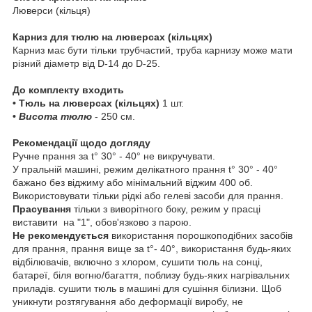
Люверси (кільця)
Карниз для тюлю на люверсах (кільцях)
Карниз має бути тільки трубчастий, труба карнизу може мати
різний діаметр від D-14 до D-25.
До комплекту входить
• Тюль на люверсах (кільцях)
1 шт.
•
Висота тюлю
- 250 см.
Рекомендації щодо догляду
Ручне прання за t° 30° - 40° не викручувати.
У пральній машині, режим делікатного прання t° 30° - 40°
бажано без віджиму або мінімальний віджим 400 об.
Використовувати тільки рідкі або гелеві засоби для прання.
Прасування
тільки з виворітного боку, режим у прасці
виставити на "1", обов'язково з парою.
Не рекомендується
використання порошкоподібних засобів
для прання, прання вище за t°- 40°, використання будь-яких
відбілювачів, включно з хлором, сушити тюль на сонці,
батареї, біля вогню/багаття, поблизу будь-яких нагрівальних
приладів. сушити тюль в машині для сушіння білизни. Щоб
уникнути розтягування або деформації виробу, не