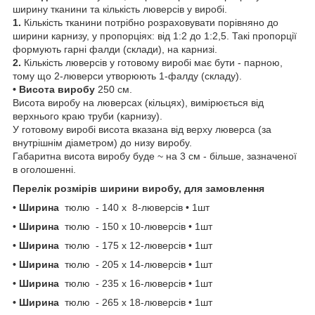
ширину тканини та кількість люверсів у виробі.
1.
Кількість тканини потрібно розраховувати порівняно до
ширини карнизу, у пропорціях: від 1:2 до 1:2,5. Такі пропорції
формують гарні фалди (склади), на карнизі.
2.
Кількість люверсів у готовому виробі має бути - парною,
тому що 2-люверси утворюють 1-фалду (складу).
• Висота виробу
250 см.
Висота виробу на люверсах (кільцях), вимірюється від
верхнього краю труби (карнизу).
У готовому виробі висота вказана від верху люверса (за
внутрішнім діаметром) до низу виробу.
Габаритна висота виробу буде ~ на 3 см - більше, зазначеної
в оголошенні.
Перелік розмірів ширини виробу, для замовлення
• Ширина
тюлю
- 140 х 8-люверсів • 1шт
• Ширина
тюлю
- 150 х 10-люверсів • 1шт
• Ширина
тюлю
- 175 х 12-люверсів • 1шт
• Ширина
тюлю
- 205 х 14-люверсів • 1шт
• Ширина
тюлю - 235 х 16-люверсів • 1шт
• Ширина
тюлю
- 265 х 18-люверсів • 1шт