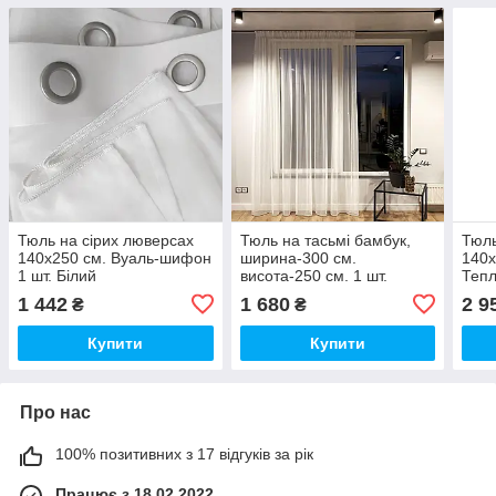
Тюль на сірих люверсах
Тюль на тасьмі бамбук,
Тюль
140х250 см. Вуаль-шифон
ширина-300 см.
140х
1 шт. Білий
висота-250 см. 1 шт.
Тепл
Тепло-білий, Туреччина
1 442
1 680
2 9
₴
₴
Купити
Купити
Про нас
100% позитивних з 17 відгуків за рік
Працює з 18.02.2022