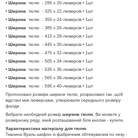
• Ширина
тюлю
- 295 х 20-люверсів • 1шт
• Ширина
тюлю
- 325 х 22-люверсів • 1шт
• Ширина
тюлю
- 355 х 24-люверсів • 1шт
• Ширина
тюлю
- 385 х 26-люверсів • 1шт
• Ширина
тюлю
- 415 х 28-люверсів • 1шт
• Ширина
тюлю
- 445 х 30-люверсів • 1шт
• Ширина
тюлю
- 475 х 32-люверсів • 1шт
• Ширина
тюлю
- 505 х 34-люверсів • 1шт
• Ширина
тюлю
- 535 х 36-люверсів • 1шт
• Ширина
тюлю
- 565 х 38-люверсів • 1шт
• Ширина
тюлю
- 595 х 40-люверсів • 1шт
Пропоновані розміри ширини тюлю, розраховані так, щоб
відстані між люверсами, утворювали середнього розміру
фалди.
Вибрати необхідний розмір
ширини
тюлю
, Ви можете у
розмірному ряду, який розташований біля кнопки - купити.
Характеристика матеріалу для тюлю
Тканина Вуаль-шифон із фабричним обтяжувачем по низу -