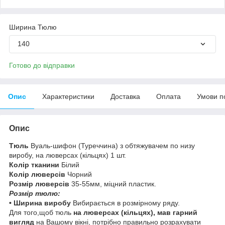
Ширина Тюлю
140
Готово до відправки
Опис
Характеристики
Доставка
Оплата
Умови п
Опис
Тюль
Вуаль-шифон (Туреччина) з обтяжувачем по низу
виробу, на люверсах (кільцях) 1 шт.
Колір тканини
Білий
Колір люверсів
Чорний
Розмір люверсів
35-55мм, міцний пластик.
Розмір тюлю:
• Ширина виробу
Вибирається в розмірному ряду.
Для того,щоб тюль
на
люверсах (кільцях), мав гарний
вигляд
на Вашому вікні, потрібно правильно розрахувати