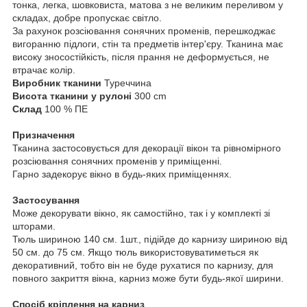
тонка, легка, шовковиста, матова з не великим переливом у
складах, добре пропускає світло.
За рахунок розсіювання сонячних променів, перешкоджає
вигоранню підлоги, стін та предметів інтер'єру. Тканина має
високу зносостійкість, після прання не деформується, не
втрачає колір.
Виробник тканини
Туреччина
Висота тканини у рулоні
300 cm
Склад
100 % ПЕ
Призначення
Тканина застосовується для декорації вікон та рівномірного
розсіювання сонячних променів у приміщенні.
Гарно задекорує вікно в будь-яких приміщеннях.
Застосування
Може декорувати вікно, як самостійно, так і у комплекті зі
шторами.
Тюль шириною 140 см. 1шт., підійде до карнизу шириною від
50 см. до 75 см. Якщо тюль використовуватиметься як
декоративний, тобто він не буде рухатися по карнизу, для
повного закриття вікна, карниз може бути будь-якої ширини.
Спосіб кріплення на карниз