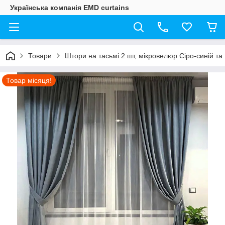
Українська компанія EMD curtains
Товари
Штори на тасьмі 2 шт, мікровелюр Сіро-синій та
Товар місяця!