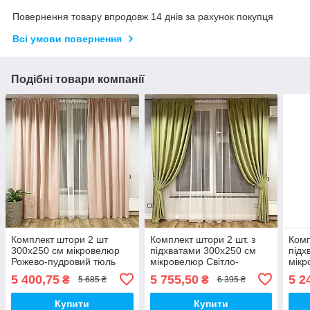
Повернення товару впродовж 14 днів за рахунок покупця
Всі умови повернення
Подібні товари компанії
Комплект штори 2 шт
Комплект штори 2 шт. з
Комп
300х250 см мікровелюр
підхватами 300х250 см
підх
Рожево-пудровий тюль
мікровелюр Світло-
мікр
бамбук 400 см Тепло-
зелений, тюль бамбук 500
бірю
5 400,75
5 755,50
5 2
₴
₴
5 685 ₴
6 395 ₴
білий
см Тепло-білий
450 
Купити
Купити