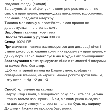
спадаючі фалди (склади).
За рахунок сітчатої фактури, рівномірно розсіює сонячне
світло в приміщенні, перешкоджає вигоранню, від сонячних
променів, предметів інтер'єру.
Тканина має високу зносостійкість, після прання не
деформується, не втрачає колір.
Виробник тканини
Туреччина
Висота тканини у рулоні
330 см
Склад
100% ПЕ
Призначення
тканина застосовується для декорації вікон і
рівномірного розсіювання сонячних променів у приміщенні, у
денну пору. Гарно задекорує вікно в будь-яких приміщеннях.
Застосування
може декорувати вікно в комплекті зі шторами
та самостійно, без штор.
Щоб мати гарний вигляд на Вашому вікні, коєфіцієнт
складання тканини, на карнизі, можна робити трохи більше,
ніж у штор, ~ від 1:2 до 1:3.
Спосіб кріплення на карниз
Зверху штор і тюля, з виворітного боку, пришита спеціальна
шторна тасьма завширшки - 6 см, з рівномірною складкою,
яка дає змогу стягнути штори та тюль, на будь-яку ширину.
До штор - Тасьма не прозора бавовняна.