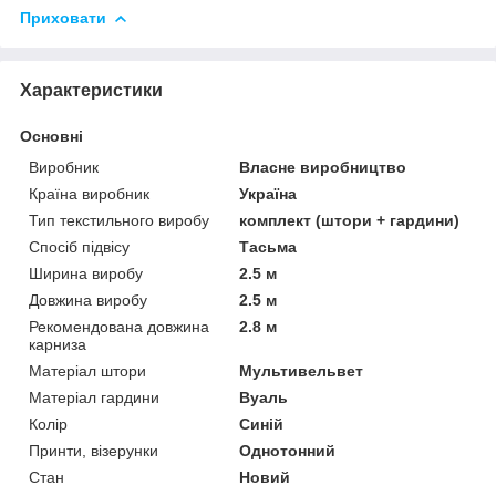
Приховати
Характеристики
Основні
Виробник
Власне виробництво
Країна виробник
Україна
Тип текстильного виробу
комплект (штори + гардини)
Спосіб підвісу
Тасьма
Ширина виробу
2.5 м
Довжина виробу
2.5 м
Рекомендована довжина
2.8 м
карниза
Матеріал штори
Мультивельвет
Матеріал гардини
Вуаль
Колір
Синій
Принти, візерунки
Однотонний
Стан
Новий