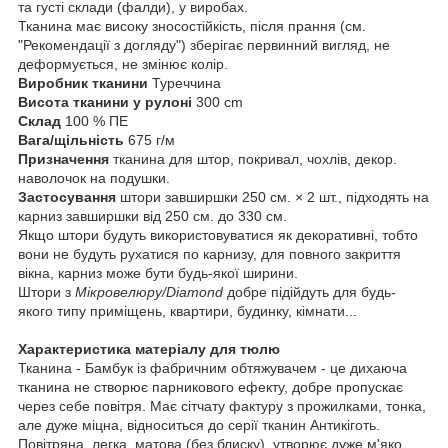
та густі склади (фалди), у виробах.
Тканина має високу зносостійкість, після прання (см.
"Рекомендації з догляду") зберігає первинний вигляд, не
деформується, не змінює колір.
Виробник тканини
Туреччина
Висота тканини у рулоні
300 cm
Склад
100 % ПЕ
Вага/щільність
675 г/м
Призначення
тканина для штор, покривал, чохлів, декор.
наволочок на подушки.
Застосування
штори завширшки 250 см. × 2 шт., підходять на
карниз завширшки від 250 см. до 330 см.
Якщо штори будуть використовуватися як декоративні, тобто
вони не будуть рухатися по карнизу, для повного закриття
вікна, карниз може бути будь-якої ширини.
Штори з
Мікровелюру/Diamond
добре підійдуть для будь-
якого типу приміщень, квартири, будинку, кімнати...
Характеристика матеріалу для тюлю
Тканина - Бамбук із фабричним обтяжувачем - це дихаюча
тканина не створює парникового ефекту, добре пропускає
через себе повітря. Має сітчату фактуру з прожилками, тонка,
але дуже міцна, відноситься до серії тканин Антикіготь.
Повітряна, легка, матова (без блиску), утворює дуже м'яко