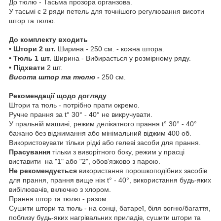
До тюлю - Тасьма прозора органзова.
У тасьмі є 2 ряди петель для точнішого регулювання висоти
штор та тюлю.
До комплекту входить
• Штори 2 шт.
Ширина - 250 см. - кожна штора.
• Тюль 1 шт.
Ширина - Вибирається у розмірному ряду.
• Підхвати
2 шт.
Висота штор та тюлю -
250 см.
Рекомендації щодо догляду
Штори та тюль - потрібно прати окремо.
Ручне прання за t° 30° - 40° не викручувати.
У пральній машині, режим делікатного прання t° 30° - 40°
бажано без віджимання або мінімальний віджим 400 об.
Використовувати тільки рідкі або гелеві засоби для прання.
Прасування
тільки з виворітного боку, режим у прасці
виставити на "1" або "2", обов'язково з парою.
Не рекомендується
використання порошкоподібних засобів
для прання, прання вище ніж t° - 40°, використання будь-яких
вибілювачів, включно з хлором.
Прання штор та тюлю - разом.
Сушити штори та тюль - на сонці, батареї, біля вогню/багаття,
поблизу будь-яких нагрівальних приладів, сушити штори та