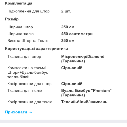
Комплектація
Підхоплення для штор
2 шт.
Розмір
Ширина штор
250 см
Ширина тюлю
450 сантиметри
Висота Штор та Тюлю
250 см
Користувацькі характеристики
Тканина для штор
Мікровелюр/Diamond
(Туреччина)
Комплекти на тасьмі
Сіро-синій
Штори+Вуаль-бамбук
тепло-білий
Колір тканини для штор
Сіро-синій
Тканина для тюлю
Вуаль-Бамбук "Premium"
(Туреччина)
Колір тканини для тюлю
Теплий-білий/шампань
Приховати