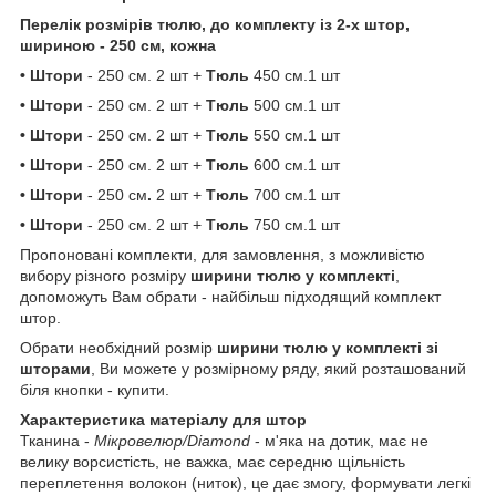
Перелік розмірів тюлю, до комплекту із 2-х штор,
шириною - 250 см, кожна
• Штори
- 250 см. 2 шт +
Тюль
450 см.1 шт
• Штори
- 250 см. 2 шт +
Тюль
500 см.1 шт
• Штори
- 250 см. 2 шт +
Тюль
550 см.1 шт
• Штори
- 250 см. 2 шт +
Тюль
600 см.1 шт
• Штори
- 250 см
.
2 шт +
Тюль
700 см.1 шт
• Штори
- 250 см. 2 шт +
Тюль
750 см.1 шт
Пропоновані комплекти, для замовлення, з можливістю
вибору різного розміру
ширини тюлю у комплекті
,
допоможуть Вам обрати - найбільш підходящий комплект
штор.
Обрати необхідний розмір
ширини тюлю у комплекті зі
шторами
, Ви можете у розмірному ряду, який розташований
біля кнопки - купити.
Характеристика матеріалу для штор
Тканина -
Мікровелюр/Diamond
- м'яка на дотик, має не
велику ворсистість, не важка, має середню щільність
переплетення волокон (ниток), це дає змогу, формувати легкі