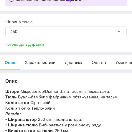
Ширина тюлю
450
Готово до відправки
Опис
Характеристики
Доставка
Оплата
Умови п
Опис
Штори
Мікровелюр/Diamond, на тасьмі, з підхватами.
Тюль
Вуаль-бамбук з фабричним обтяжувачем, на тасьмі.
Колір штор
Сіро-синій
Колір тюлю
Тепло-білий
Розмір:
• Ширина штор
250 см. - кожна штора.
• Ширина тюлю
Вибирається у розмірному ряду.
• Висота штор та тюлю
250 см.