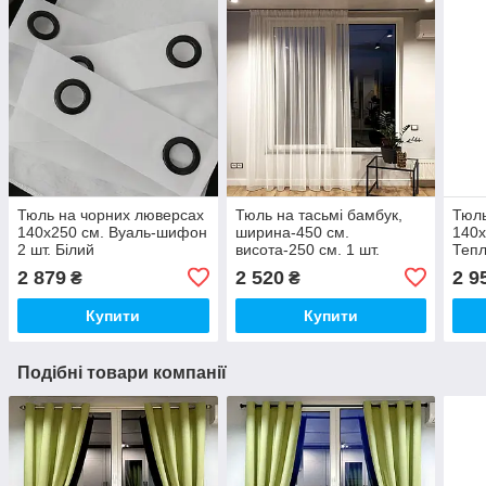
Тюль на чорних люверсах
Тюль на тасьмі бамбук,
Тюль
140х250 см. Вуаль-шифон
ширина-450 см.
140х
2 шт. Білий
висота-250 см. 1 шт.
Тепл
Тепло-білий, Туреччина
2 879
2 520
2 9
₴
₴
Купити
Купити
Подібні товари компанії