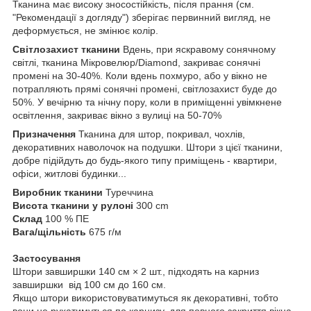
Тканина має високу зносостійкість, після прання (см.
"Рекомендації з догляду") зберігає первинний вигляд, не
деформується, не змінює колір.
Світлозахист тканини
Вдень, при яскравому сонячному
світлі, тканина Мікровелюр/Diamond, закриває сонячні
промені на 30-40%. Коли вдень похмуро, або у вікно не
потрапляють прямі сонячні промені, світлозахист буде до
50%. У вечірню та нічну пору, коли в приміщенні увімкнене
освітлення, закриває вікно з вулиці на 50-70%
Призначення
Тканина для штор, покривал, чохлів,
декоративних наволочок на подушки. Штори з цієї тканини,
добре підійдуть до будь-якого типу приміщень - квартири,
офіси, житлові будинки...
Виробник тканини
Туреччина
Висота тканини у рулоні
300 cm
Склад
100 % ПЕ
Вага/щільність
675 г/м
Застосування
Штори завширшки 140 см × 2 шт., підходять на карниз
завширшки від 100 см до 160 см.
Якщо штори використовуватимуться як декоративні, тобто
вони не рухатимуться по карнизу, для повного закриття вікна,