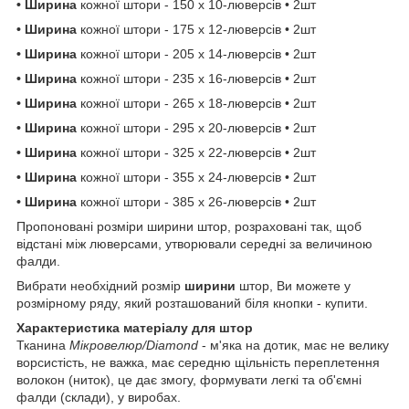
• Ширина
кожної штори
- 150 х 10-люверсів • 2шт
• Ширина
кожної штори
- 175 х 12-люверсів • 2шт
• Ширина
кожної штори
- 205 х 14-люверсів • 2шт
• Ширина
кожної штори - 235 х 16-люверсів • 2шт
• Ширина
кожної штори - 265 х 18-люверсів • 2шт
• Ширина
кожної штори - 295 х 20-люверсів • 2шт
• Ширина
кожної штори
- 325 х 22-люверсів • 2шт
• Ширина
кожної штори
- 355 х 24-люверсів • 2шт
• Ширина
кожної штори
- 385 х 26-люверсів • 2шт
Пропоновані розміри ширини штор, розраховані так, щоб
відстані між люверсами, утворювали середні за величиною
фалди.
Вибрати необхідний розмір
ширини
штор, Ви можете у
розмірному ряду, який розташований біля кнопки - купити.
Характеристика матеріалу для штор
Тканина
Мікровелюр/Diamond
- м'яка на дотик, має не велику
ворсистість, не важка, має середню щільність переплетення
волокон (ниток), це дає змогу, формувати легкі та об'ємні
фалди (склади), у виробах.