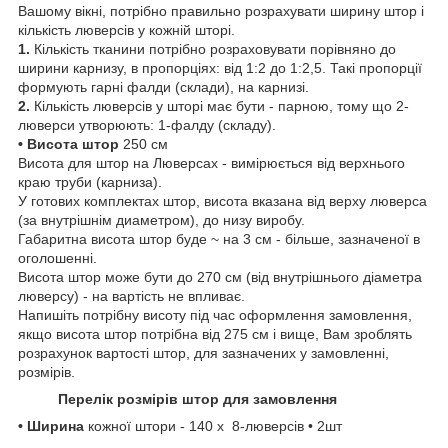
Вашому вікні, потрібно правильно розрахувати ширину штор і
кількість люверсів у кожній шторі.
1.
Кількість тканини потрібно розраховувати порівняно до
ширини карнизу, в пропорціях: від 1:2 до 1:2,5. Такі пропорції
формують гарні фалди (склади), на карнизі.
2.
Кількість люверсів у шторі має бути - парною, тому що 2-
люверси утворюють: 1-фалду (складу).
• Висота штор
250 см
Висота для штор на Люверсах - вимірюється від верхнього
краю труби (карниза).
У готових комплектах штор, висота вказана від верху люверса
(за внутрішнім диаметром), до низу виробу.
Габаритна висота штор буде ~ на 3 см - більше, зазначеної в
оголошенні.
Висота штор може бути до 270 см (від внутрішнього діаметра
люверсу) - на вартість не впливає.
Напишіть потрібну висоту під час оформлення замовлення,
якщо висота штор потрібна від 275 см і вище, Вам зроблять
розрахунок вартості штор, для зазначених у замовленні,
розмірів.
Перелік розмірів штор для замовлення
• Ширина
кожної штори
- 140 х 8-люверсів • 2шт