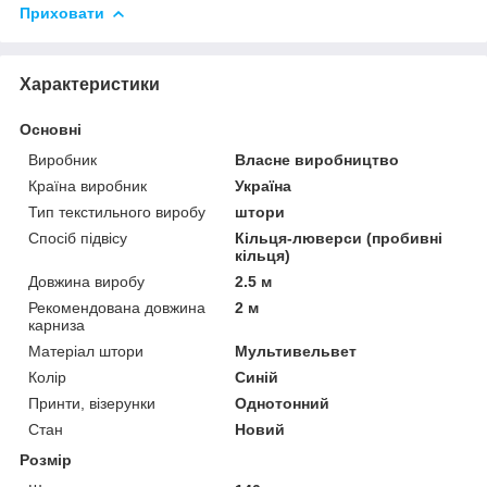
Приховати
Характеристики
Основні
Виробник
Власне виробництво
Країна виробник
Україна
Тип текстильного виробу
штори
Спосіб підвісу
Кільця-люверси (пробивні
кільця)
Довжина виробу
2.5 м
Рекомендована довжина
2 м
карниза
Матеріал штори
Мультивельвет
Колір
Синій
Принти, візерунки
Однотонний
Стан
Новий
Розмір