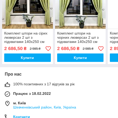
Комплект штори на сірих
Комплект штори на
Комп
люверсах 2 шт з
чорних люверсах 2 шт з
чорн
підхватами 140х250 см
підхватами 140х250 см
підх
мікровелюр Світло-
мікровелюр Світло-
мікр
2 686,50
2 686,50
2 8
₴
₴
2 985 ₴
2 985 ₴
зелений
зелений
Купити
Купити
Про нас
100% позитивних з 17 відгуків за рік
Працює з 18.02.2022
м. Київ
Шевченківський район, Київ, Україна
Контакти