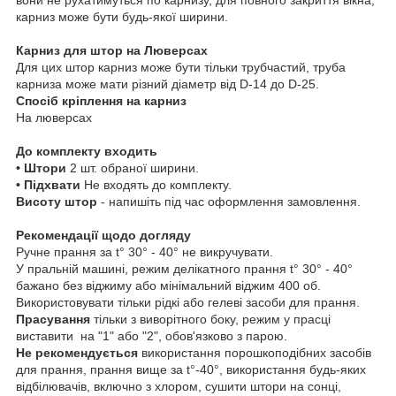
карниз може бути будь-якої ширини.
Карниз для штор на Люверсах
Для цих штор карниз може бути тільки трубчастий, труба
карниза може мати різний діаметр від D-14 до D-25.
Спосіб кріплення на карниз
На люверсах
До комплекту входить
• Штори
2 шт. обраної ширини.
• Підхвати
Не входять до комплекту.
Висоту штор
- напишіть під час оформлення замовлення.
Рекомендації щодо догляду
Ручне прання за t° 30° - 40° не викручувати.
У пральній машині, режим делікатного прання t° 30° - 40°
бажано без віджиму або мінімальний віджим 400 об.
Використовувати тільки рідкі або гелеві засоби для прання.
Прасування
тільки з виворітного боку, режим у прасці
виставити на "1" або "2", обов'язково з парою.
Не рекомендується
використання порошкоподібних засобів
для прання, прання вище за t°-40°, використання будь-яких
відбілювачів, включно з хлором, сушити штори на сонці,