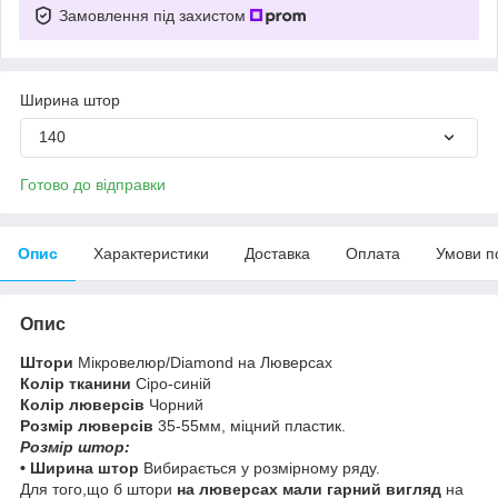
Замовлення під захистом
Ширина штор
140
Готово до відправки
Опис
Характеристики
Доставка
Оплата
Умови п
Опис
Штори
Мікровелюр/Diamond на Люверсах
Колір тканини
Сіро-синій
Колір люверсів
Чорний
Розмір люверсів
35-55мм, міцний пластик.
Розмір штор:
• Ширина штор
Вибирається у розмірному ряду.
Для того,що б штори
на
люверсах мали гарний вигляд
на