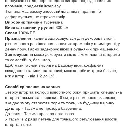
пропускає світло, перешкоджає вигоранню, від сонячних
променів, предметів інтер'єру.
Тканина має високу зносостійкість, після прання не
деформується, не втрачає колір.
Виробник тканини
Туреччина
Висота тканини у рулоні
300 см
Склад
100% ПЕ
Призначення
тканина застосовується для декорації вікон і
рівномірного розсіювання сонячних променів у приміщенні, у
денну пору. Гарно задекорує вікно в будь-яких приміщеннях.
Застосування
може декорувати вікно в комплекті зі шторами
та самостійно, без штор,
Щоб мати гарний вигляд на Вашому вікні, коєфіцієнт
складання тканини, на карнизі, можна робити трохи більше,
ніж у штор, ~ від 1:2 до 1:3.
Спосіб кріплення на карниз
Зверху штор та тюлю, з виворітного боку, пришита спеціальна
шторна тасьма завширшки - 6 см, з рівномірною складкою,
яка дає змогу стягнути штори та тюль, на будь-яку ширину.
До штор - Тасьма не прозора бавовняна.
До тюля - Тасьма прозора органзова.
У тасьмі є 2 ряди петель для точнішого регулювання висоти
штор та тюлю.