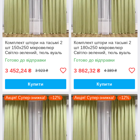
Комплект штори на тасьмі 2
Комплект штори на тасьмі 2
шт 150х250 мікровелюр
шт 180х250 мікровелюр
Світло-зелений, тюль вуаль
Світло-зелений, тюль вуаль
300х250 Білий
300х250 Білий
Готово до відправки
Готово до відправки
3 452,24
3 862,32
₴
₴
3 923 ₴
4 389 ₴
Купити
Купити
Акція! Супер-знижка!
–12%
Акція! Супер-знижка!
–12%