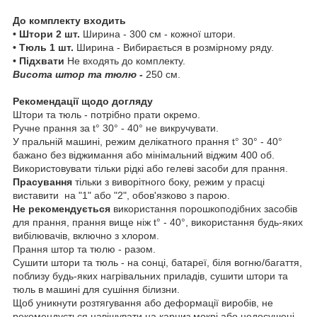
До комплекту входить
• Штори 2 шт.
Ширина - 300 см - кожної штори.
• Тюль 1 шт.
Ширина - Вибирається в розмірному ряду.
• Підхвати
Не входять до комплекту.
Висота штор та тюлю -
250 см.
Рекомендації щодо догляду
Штори та тюль - потрібно прати окремо.
Ручне прання за t° 30° - 40° не викручувати.
У пральній машині, режим делікатного прання t° 30° - 40°
бажано без віджимання або мінімальний віджим 400 об.
Використовувати тільки рідкі або гелеві засоби для прання.
Прасування
тільки з виворітного боку, режим у прасці
виставити на "1" або "2", обов'язково з парою.
Не рекомендується
використання порошкоподібних засобів
для прання, прання вище ніж t° - 40°, використання будь-яких
вибілювачів, включно з хлором.
Прання штор та тюлю - разом.
Сушити штори та тюль - на сонці, батареї, біля вогню/багаття,
поблизу будь-яких нагрівальних приладів, сушити штори та
тюль в машині для сушіння білизни.
Щоб уникнути розтягування або деформації виробів, не
рекомендується навішувати на карниз мокрі або недосушені