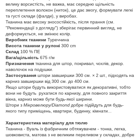
велику ворсистість, не важка, має середню щільність
переплетення волокон (ниток), це дає змогу, формувати легкі
та густі склади (фалди), у виробах.
Тканина має високу зносостійкість, після прання (см.
"Рекомендації з догляду") зберігає первинний вигляд, не
деформується, не змінює колір.
Виробник тканини
Туреччина
Висота тканини у рулоні
300 cm
Склад
100 % ПЕ
Вага/щільність
675 г/м
Призначення
тканина для штор, покривал, чохлів, декор.
наволочок на подушки.
Застосування
штори завширшки 300 см. × 2 шт., підходять на
карниз завширшки від 300 см. до 400 см.
Якщо штори будуть використовуватися як декоративні, тобто
вони не будуть рухатися по карнизу, для повного закриття
вікна, карниз може бути будь-якої ширини.
Штори з
Мікровелюру/Diamond
добре підійдуть для будь-
якого типу приміщень, квартири, будинку, кімнати...
Характеристика матеріалу для тюлю
Тканина - Вуаль із фабричним обтяжувачем - тонка, легка,
шовковиста, матова з не великим переливом у складах, добре