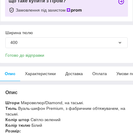
Що таке купити з Пром?
Замовлення під захистом
Ширина тюлю
400
Готово до відправки
Опис
Характеристики
Доставка
Оплата
Умови п
Опис
Штори
Мікровелюр/Diamond, на тасьмі.
Тюль
Вуаль-шифон Premium, з фабричним обтяжувачем, на
тасьмі.
Колір штор
Світло-зелений
Колір тюлю
Білий
Розмір: