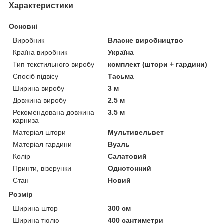
Характеристики
Основні
Виробник
Власне виробництво
Країна виробник
Україна
Тип текстильного виробу
комплект (штори + гардини)
Спосіб підвісу
Тасьма
Ширина виробу
3 м
Довжина виробу
2.5 м
Рекомендована довжина
3.5 м
карниза
Матеріал штори
Мультивельвет
Матеріал гардини
Вуаль
Колір
Салатовий
Принти, візерунки
Однотонний
Стан
Новий
Розмір
Ширина штор
300 см
Ширина тюлю
400 сантиметри