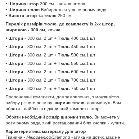
• Ширина штор
300 см. - кожна штора.
• Ширина тюлю
Вибирається у розмірному ряду.
• Висота штор та тюлю
250 см.
Перелік розмірів тюлю, до комплекту із 2-х штор,
шириною - 300 см, кожна
• Штори
- 300 см. 2 шт +
Тюль
400 см.1 шт
• Штори
- 300 см. 2 шт +
Тюль
450 см.1 шт
• Штори
- 300 см. 2 шт +
Тюль
500 см.1 шт
• Штори
- 300 см. 2 шт +
Тюль
550 см.1 шт
• Штори
- 300 см. 2 шт +
Тюль
600 см.1 шт
• Штори
- 300 см
.
2 шт +
Тюль
700 см.1 шт
• Штори
- 300 см. 2 шт +
Тюль
750 см.1 шт
Пропоновані комплекти, для замовлення, з можливістю
вибору різного розміру
ширини тюлю
, допоможуть Вам
обрати - найбільш підходящий комплект штор.
Обрати необхідний розмір
ширини тюлю
, Ви можете у
розмірному ряду, який розташований біля кнопки - купити.
Характеристика матеріалу для штор
Тканина -
Мікровелюр/Diamond
- м'яка на дотик, має не