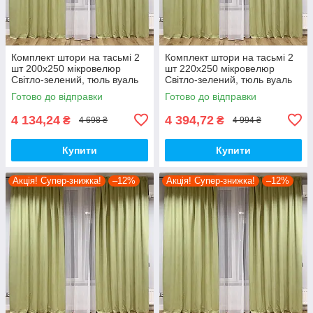
Комплект штори на тасьмі 2
Комплект штори на тасьмі 2
шт 200х250 мікровелюр
шт 220х250 мікровелюр
Світло-зелений, тюль вуаль
Світло-зелений, тюль вуаль
300х250 Білий
300х250 Білий
Готово до відправки
Готово до відправки
4 134,24
4 394,72
₴
₴
4 698 ₴
4 994 ₴
Купити
Купити
Акція! Супер-знижка!
–12%
Акція! Супер-знижка!
–12%