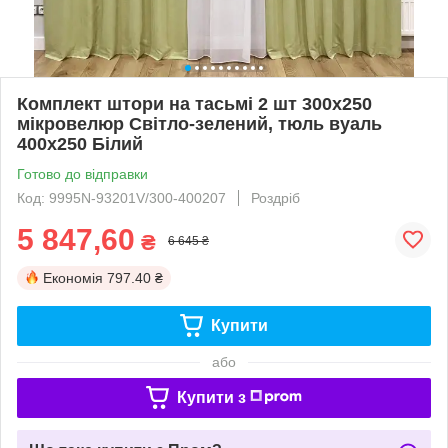
Комплект штори на тасьмі 2 шт 300х250
мікровелюр Світло-зелений, тюль вуаль
400х250 Білий
Готово до відправки
Код: 9995N-93201V/300-400207
Роздріб
5 847,60
₴
6 645 ₴
Економія
797.40 ₴
Купити
або
Купити з