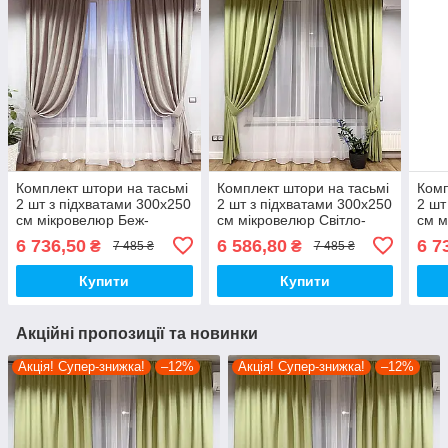
Комплект штори на тасьмі
Комплект штори на тасьмі
Комп
2 шт з підхватами 300х250
2 шт з підхватами 300х250
2 шт
см мікровелюр Беж-
см мікровелюр Світло-
см м
капучино, вуаль 500 см
зелений, вуаль 500 см
вуал
6 736,50
6 586,80
6 7
₴
₴
7 485 ₴
7 485 ₴
Білий
Білий
Купити
Купити
Акційні пропозиції та новинки
Акція! Супер-знижка!
–12%
Акція! Супер-знижка!
–12%