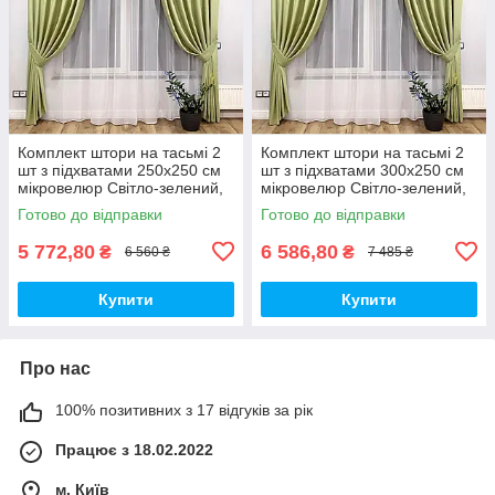
Комплект штори на тасьмі 2
Комплект штори на тасьмі 2
шт з підхватами 250х250 см
шт з підхватами 300х250 см
мікровелюр Світло-зелений,
мікровелюр Світло-зелений,
вуаль 450 см Білий
вуаль 500 см Білий
Готово до відправки
Готово до відправки
5 772,80
6 586,80
₴
₴
6 560 ₴
7 485 ₴
Купити
Купити
Про нас
100% позитивних з 17 відгуків за рік
Працює з 18.02.2022
м. Київ