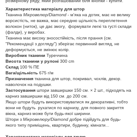
розмірному ряду, який розташований біля кнопки - купити.
Характеристика матеріалу для штор
Тканина
Мікровелюр/Diamond
- м'яка на дотик, має не велику
ворсистість, не важка, має середню щільність переплетення
волокон (ниток), це дає змогу, формувати легкі та густі склади
(фалди), у виробах.
Тканина має високу зносостійкість, після прання (см.
"Рекомендації з догляду") зберігає первинний вигляд, не
деформується, не змінює колір.
Виробник тканини
Туреччина
Висота тканини у рулоні
300 cm
Склад
100 % ПЕ
Вага/щільність
675 г/м
Призначення
тканина для штор, покривал, чохлів, декор.
наволочок на подушки.
Застосування
штори завширшки 150 см. × 2 шт., підходять на
карниз завширшки від 150 см. до 200 см.
Якщо штори будуть використовуватися як декоративні, тобто
вони не будуть рухатися по карнизу, для повного закриття
вікна, карниз може бути будь-якої ширини.
Штори з
Мікровелюру/Diamond
добре підійдуть для будь-
якого типу приміщень, квартири, будинку, кімнати...
Характеристика матеріалу для тюлю