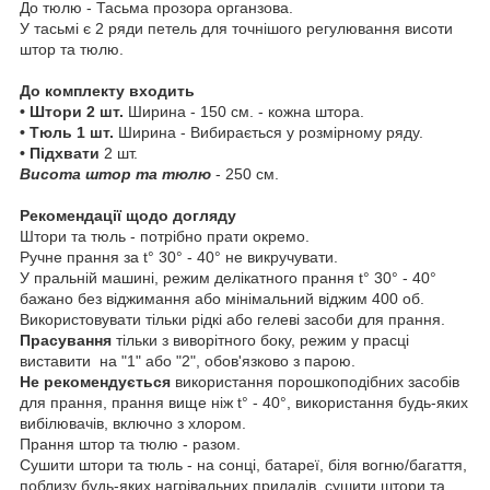
До тюлю - Тасьма прозора органзова.
У тасьмі є 2 ряди петель для точнішого регулювання висоти
штор та тюлю.
До комплекту входить
• Штори 2 шт.
Ширина - 150 см. - кожна штора.
• Тюль 1 шт.
Ширина - Вибирається у розмірному ряду.
• Підхвати
2 шт.
Висота штор та тюлю
- 250 см.
Рекомендації щодо догляду
Штори та тюль - потрібно прати окремо.
Ручне прання за t° 30° - 40° не викручувати.
У пральній машині, режим делікатного прання t° 30° - 40°
бажано без віджимання або мінімальний віджим 400 об.
Використовувати тільки рідкі або гелеві засоби для прання.
Прасування
тільки з виворітного боку, режим у прасці
виставити на "1" або "2", обов'язково з парою.
Не рекомендується
використання порошкоподібних засобів
для прання, прання вище ніж t° - 40°, використання будь-яких
вибілювачів, включно з хлором.
Прання штор та тюлю - разом.
Сушити штори та тюль - на сонці, батареї, біля вогню/багаття,
поблизу будь-яких нагрівальних приладів. сушити штори та