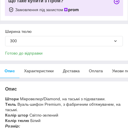
Що таке купити з Пром?
Замовлення під захистом
Ширина тюлю
300
Готово до відправки
Опис
Характеристики
Доставка
Оплата
Умови п
Опис
Штори
Мікровелюр/Diamond, на тасьмі з підхватами.
Тюль
Вуаль-шифон Premium, з фабричним обтяжувачем, на
тасьмі.
Колір штор
Світло-зелений
Колір тюлю
Білий
Розмір: