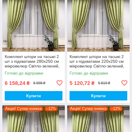
Комплект штори на тасьмі 2
Комплект штори на тасьмі 2
шт з підхватами 280х250 см
шт з підхватами 220х250 см
мікровелюр Світло-зелений,
мікровелюр Світло-зелений,
вуаль 450 см Білий
вуаль 400 см Білий
Готово до відправки
Готово до відправки
6 158,24
5 120,72
₴
₴
6 998 ₴
5 819 ₴
Купити
Купити
Акція! Супер-знижка
–12%
Акція! Супер-знижка
–12%