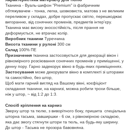
Тканина - Вуаль-шифон "Premium" із фабричним
обтяжувачем - тонка, легка, шовковиста, матова з не великим
переливом у складах, добре пропускає світло, перешкоджає
вигоранню, від сонячних променів, предметів інтер'єру.
Тканина має високу зносостійкість, після прання не
деформується, не втрачає колір.
Виробник тканини
Туреччина
Висота тканини у рулоні
300 см
Склад
100% ПЕ
Призначення
тканина застосовується для декорації вікон і
рівномірного розсіювання сонячних променів у приміщенні, у
денну пору. Гарно задекорує вікно в будь-яких приміщеннях.
Застосування
може декорувати вікно в комплекті зі шторами
та самостійно, без штор,
Щоб мати гарний вигляд на Вашому вікні, коєфіцієнт
складання тканини, на карнизі, можна робити трохи більше,
ніж у штор, ~ від 1:2 до 1:3.
Спосіб кріплення на карниз
Зверху штор та тюлю, з виворітного боку, пришита спеціальна
шторна тасьма, завширшки - 6 см, з рівномірною складкою,
яка дає змогу стягнути штори та тюль, на будь-яку ширину.
До штор - Тасьма не прозора бавовняна.