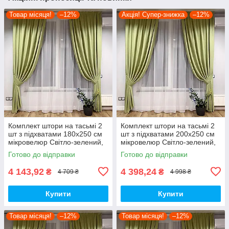
Товар місяця!
–12%
Акція! Супер-знижка
–12%
Комплект штори на тасьмі 2
Комплект штори на тасьмі 2
шт з підхватами 180х250 см
шт з підхватами 200х250 см
мікровелюр Світло-зелений,
мікровелюр Світло-зелений,
вуаль 300 см Білий
вуаль 300 см Білий
Готово до відправки
Готово до відправки
4 143,92
4 398,24
₴
₴
4 709 ₴
4 998 ₴
Купити
Купити
Товар місяця!
–12%
Товар місяця!
–12%