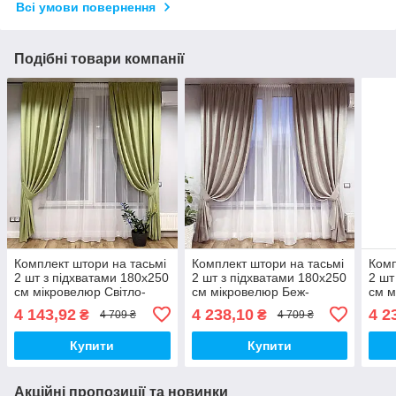
Всі умови повернення
Подібні товари компанії
Комплект штори на тасьмі
Комплект штори на тасьмі
Комп
2 шт з підхватами 180х250
2 шт з підхватами 180х250
2 шт
см мікровелюр Світло-
см мікровелюр Беж-
см м
зелений, вуаль 300 см
капучино, вуаль 300 см
блак
4 143,92
4 238,10
4 2
₴
₴
4 709 ₴
4 709 ₴
Білий
Білий
Біли
Купити
Купити
Акційні пропозиції та новинки