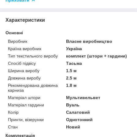
Характеристики
Основні
Виробник
Власне виробництво
Країна виробник
Україна
Тип текстильного виробу
комплект (штори + гардини)
Спосіб підвісу
Тасьма
Ширина виробу
1.5 м
Довжина виробу
2.5 м
Рекомендована довжина
1.8 м
карниза
Матеріал штори
Мультивельвет
Матеріал гардини
Вуаль
Колір
Салатовий
Принти, візерунки
Однотонний
Стан
Новий
Комплектація