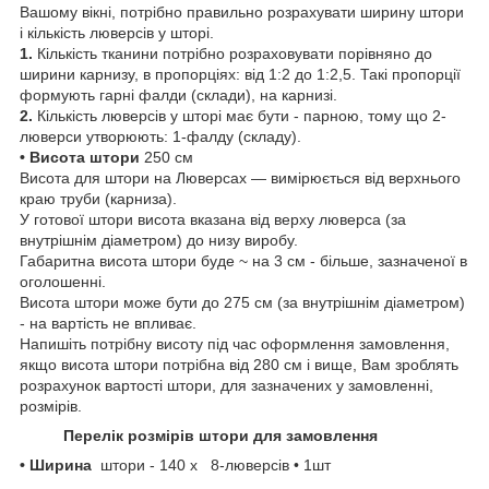
Вашому вікні, потрібно правильно розрахувати ширину штори
і кількість люверсів у шторі.
1.
Кількість тканини потрібно розраховувати порівняно до
ширини карнизу, в пропорціях: від 1:2 до 1:2,5. Такі пропорції
формують гарні фалди (склади), на карнизі.
2.
Кількість люверсів у шторі має бути - парною, тому що 2-
люверси утворюють: 1-фалду (складу).
• Висота штори
250 см
Висота для штори на Люверсах — вимірюється від верхнього
краю труби (карниза).
У готової штори висота вказана від верху люверса (за
внутрішнім діаметром) до низу виробу.
Габаритна висота штори буде ~ на 3 см - більше, зазначеної в
оголошенні.
Висота штори може бути до 275 см (за внутрішнім діаметром)
- на вартість не впливає.
Напишіть потрібну висоту під час оформлення замовлення,
якщо висота штори потрібна від 280 см і вище, Вам зроблять
розрахунок вартості штори, для зазначених у замовленні,
розмірів.
Перелік розмірів штори для замовлення
• Ширина
штори
- 140 х 8-люверсів • 1шт