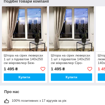
Подібні товари компанії
Штора на сірих люверсах
Штора на сірих люверсах
Штор
1 шт з підхватом 140х250
1 шт з підхватом 140х250
люве
см мікровелюр Беж-
см мікровелюр Сіро-
140х
капучино
бежевий
Світ
1 495
1 495
1 4
₴
₴
Купити
Купити
Про нас
100% позитивних з 17 відгуків за рік