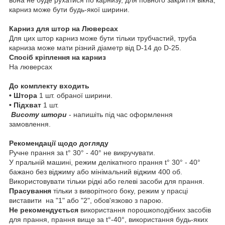
карниз може бути будь-якої ширини.
Карниз для штор на Люверсах
Для цих штор карниз може бути тільки трубчастий, труба
карниза може мати різний діаметр від D-14 до D-25.
Спосіб кріплення на карниз
На люверсах
До комплекту входить
• Штора
1 шт. обраної ширини.
• Підхват
1 шт.
Висоту штори
- напишіть під час оформлення
замовлення.
Рекомендації щодо догляду
Ручне прання за t° 30° - 40° не викручувати.
У пральній машині, режим делікатного прання t° 30° - 40°
бажано без віджиму або мінімальний віджим 400 об.
Використовувати тільки рідкі або гелеві засоби для прання.
Прасування
тільки з виворітного боку, режим у прасці
виставити на "1" або "2", обов'язково з парою.
Не рекомендується
використання порошкоподібних засобів
для прання, прання вище за t°-40°, використання будь-яких