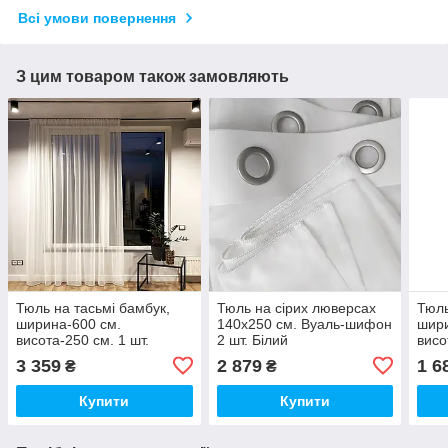
Всі умови повернення
З цим товаром також замовляють
Тюль на тасьмі бамбук,
Тюль на сірих люверсах
Тюль
ширина-600 см.
140х250 см. Вуаль-шифон
шири
висота-250 см. 1 шт.
2 шт. Білий
висо
Тепло-білий, Туреччина
Тепл
3 359
2 879
1 6
₴
₴
Купити
Купити