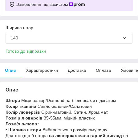
Замовлення під захистом
Ширина штор
140
Готово до відправки
Опис
Характеристики
Доставка
Оплата
Умови п
Опис
Штора
Мікровелюр/Diamond на Люверсах з підхватом
Колір тканини
Світло-зелений/Салатовий
Колір люверсів
Сірий-матовий, Сатин, Хром.мат.
Розмір люверсів
35-55мм, міцний пластик
Розмір штори:
• Ширина штори
Вибирається в розмірному ряду
.
Для того,що б штора
на
люверсах мала гарний вигляд
на