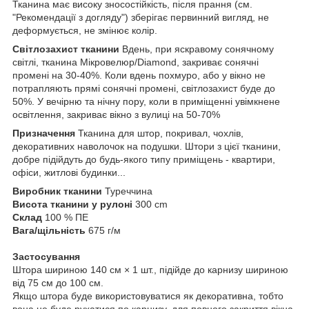
Тканина має високу зносостійкість, після прання (см.
"Рекомендації з догляду") зберігає первинний вигляд, не
деформується, не змінює колір.
Світлозахист тканини
Вдень, при яскравому сонячному
світлі, тканина Мікровелюр/Diamond, закриває сонячні
промені на 30-40%. Коли вдень похмуро, або у вікно не
потрапляють прямі сонячні промені, світлозахист буде до
50%. У вечірню та нічну пору, коли в приміщенні увімкнене
освітлення, закриває вікно з вулиці на 50-70%
Призначення
Тканина для штор, покривал, чохлів,
декоративних наволочок на подушки. Штори з цієї тканини,
добре підійдуть до будь-якого типу приміщень - квартири,
офіси, житлові будинки...
Виробник тканини
Туреччина
Висота тканини у рулоні
300 cm
Склад
100 % ПЕ
Вага/щільність
675 г/м
Застосування
Штора шириною 140 см × 1 шт., підійде до карнизу шириною
від 75 см до 100 см.
Якщо штора буде використовуватися як декоративна, тобто
вона не буде рухатися по карнизу, для повного закриття вікна,