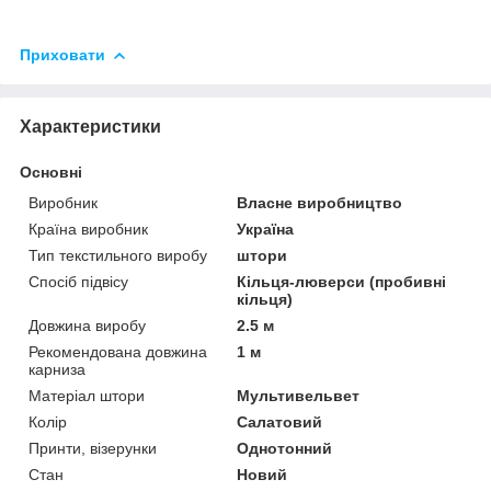
Приховати
Характеристики
Основні
Виробник
Власне виробництво
Країна виробник
Україна
Тип текстильного виробу
штори
Спосіб підвісу
Кільця-люверси (пробивні
кільця)
Довжина виробу
2.5 м
Рекомендована довжина
1 м
карниза
Матеріал штори
Мультивельвет
Колір
Салатовий
Принти, візерунки
Однотонний
Стан
Новий