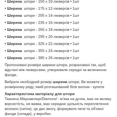
• Ширина
штори
- 150 х 10-люверсів • 1шт
• Ширина
штори
- 175 х 12-люверсів • 1шт
• Ширина
штори
- 205 х 14-люверсів • 1шт
• Ширина
штори - 235 х 16-люверсів • 1шт
• Ширина
штори - 265 х 18-люверсів • 1шт
• Ширина
штори
- 295 х 20-люверсів • 1шт
• Ширина
штори - 325 х 22-люверсів • 1шт
• Ширина
штори - 355 х 24-люверсів • 1шт
• Ширина
штори
- 385 х 26-люверсів • 1шт
Пропоновані розміри ширини штори, розраховані так, щоб
відстані між люверсами, утворювали середні за величиною
фалди.
Вибрати необхідний розмір
ширини
штори, Ви можете у
розмірному ряду, який розташований біля кнопки - купити
Характеристика матеріалу для штори
Тканина
Мікровелюр/Diamond
- м'яка на дотик, має не велику
ворсистість, не важка, має середню щільність переплетення
волокон (ниток), це дає змогу, формувати легкі та об'ємні
фалди (склади), у виробах.