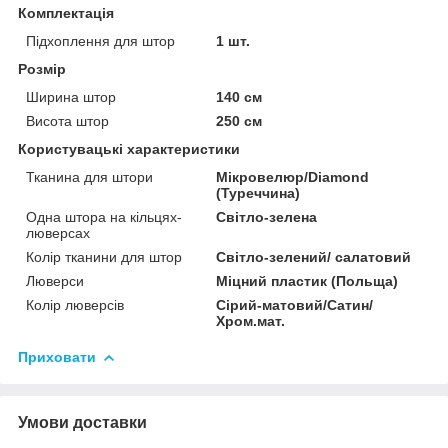
Комплектація
Підхоплення для штор
1 шт.
Розмір
Ширина штор
140 см
Висота штор
250 см
Користувацькі характеристики
Тканина для штори
Мікровелюр/Diamond
(Туреччина)
Одна штора на кільцях-
Світло-зелена
люверсах
Колір тканини для штор
Світло-зелений/ салатовий
Люверси
Міцний пластик (Польща)
Колір люверсів
Сірий-матовий/Сатин/
Хром.мат.
Приховати
Умови доставки