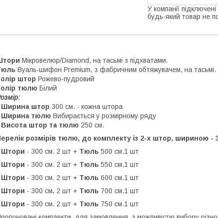
У компанії підключені
будь-який товар не п
Штори
Мікровелюр/Diamond, на тасьмі з підхватами.
Тюль
Вуаль-шифон Premium, з фабричним обтяжувачем, на тасьмі.
Колір штор
Рожево-пудровий
Колір тюлю
Білий
озмір:
• Ширина штор
300 см. - кожна штора
• Ширина тюлю
Вибирається у розмірному ряду
• Висота штор та тюлю
250 см.
ерелік розмірів тюлю, до комплекту із 2-х штор, шириною - 
• Штори
- 300 см. 2 шт +
Тюль
500 см.1 шт
• Штори
- 300 см. 2 шт +
Тюль
550 см.1 шт
• Штори
- 300 см. 2 шт +
Тюль
600 см.1 шт
• Штори
- 300 см
.
2 шт +
Тюль
700 см.1 шт
• Штори
- 300 см. 2 шт +
Тюль
750 см.1 шт
ропоновані комплекти, для замовлення, з можливістю вибору різно