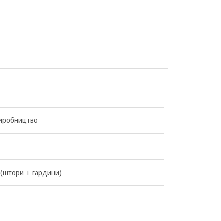
иробництво
 (штори + гардини)