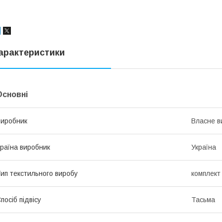
арактеристики
Основні
иробник
Власне в
раїна виробник
Україна
ип текстильного виробу
комплект
посіб підвісу
Тасьма