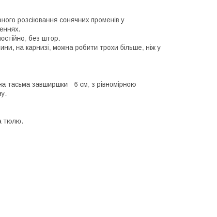
ірного розсіювання сонячних променів у
щеннях.
мостійно, без штор.
ини, на карнизі, можна робити трохи більше, ніж у
на тасьма завширшки - 6 см, з рівномірною
у.
а тюлю.