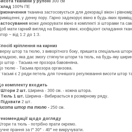
исота тканини у рулоні
300 см
Склад
100% ПЕ
Призначення
тканина застосовується для декорації вікон і рівном
риміщенні, у денну пору. Гарно задекорує вікно в будь-яких примі
Застосування
може декорувати вікно в комплекті зі шторами та са
об мати гарний вигляд на Вашому вікні, коєфіцієнт складання ткан
тор ~ від 1:2 до 1:3.
посіб кріплення на карниз
верху штор та тюлю, з виворітного боку, пришита спеціальна штор
кладкою, яка дає змогу стягнути штори та тюль, на будь-яку ширин
о штор - Тасьма не прозора бавовняна.
о тюлю - Тасьма прозора органзова.
 тасьмі є 2 ряди петель для точнішого регулювання висоти штор т
До комплекту входить
 Штори 2 шт.
Ширина - 300 см. - кожна штора.
 Тюль 1 шт.
Ширина - Вибирається в розмірному ряду.
• Підхвати
2 шт.
Висота штор та тюлю -
250 см.
Рекомендації щодо догляду
тори та тюль - потрібно прати окремо.
учне прання за t° 30° - 40° не викручувати.