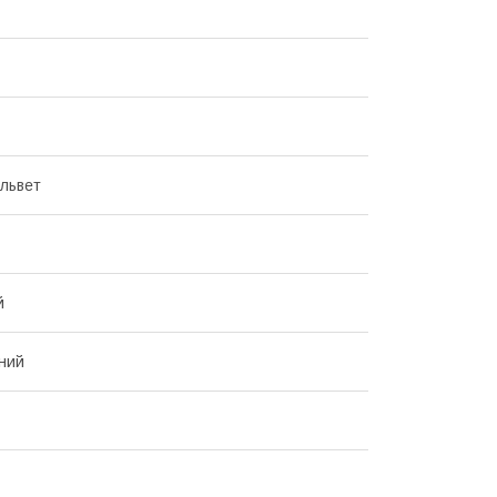
львет
й
ний