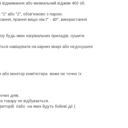
ез віджимання або мінімальний віджим 400 об.
 "1" або "2", обов'язково з парою.
ання, прання вище ніж t° - 40°, використання
изу будь-яких нагрівальних приладів, сушити
ться навішувати на карниз мокрі або недосушені
н або монітор комп'ютера може не точно їх
очих днів.
ння товару не відбувається.
иторій і/або на яких йдуть бойові дії (