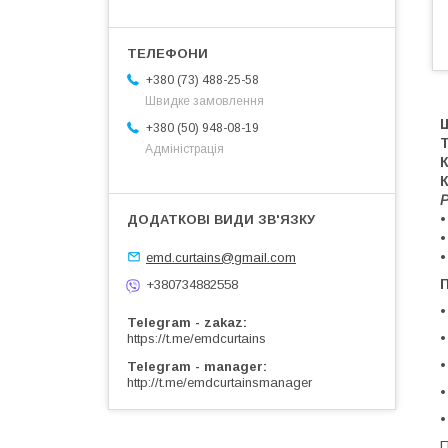
+380 (73) 488-25-58
Швидке замовлення
+380 (50) 948-08-19
Адміністрація
Р
emd.curtains@gmail.com
П
+380734882558
Telegram - zakaz
https://t.me/emdcurtains
Telegram - manager
http://t.me/emdcurtainsmanager
П