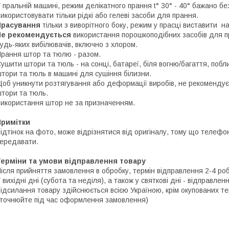
 пральній машині, режим делікатного прання t° 30° - 40° бажано б
икористовувати тільки рідкі або гелеві засоби для прання.
Прасування
тільки з виворітного боку, режим у прасці виставити на
Не рекомендується
використання порошкоподібних засобів для пр
удь-яких вибілювачів, включно з хлором.
рання штор та тюлю - разом.
ушити штори та тюль - на сонці, батареї, біля вогню/багаття, побл
тори та тюль в машині для сушіння білизни.
об уникнути розтягування або деформації виробів, не рекомендує
тори та тюль.
икористання штор не за призначенням.
Примітки
ідтінок на фото, може відрізнятися від оригіналу, тому що телефо
ередавати.
Терміни та умови відправлення товару
ісля прийняття замовлення в обробку, термін відправлення 2-4 роб
 вихідні дні (субота та неділя), а також у святкові дні - відправле
ідсилання товару здійснюється всією Україною, крім окупованих тер
точнюйте під час оформлення замовлення)