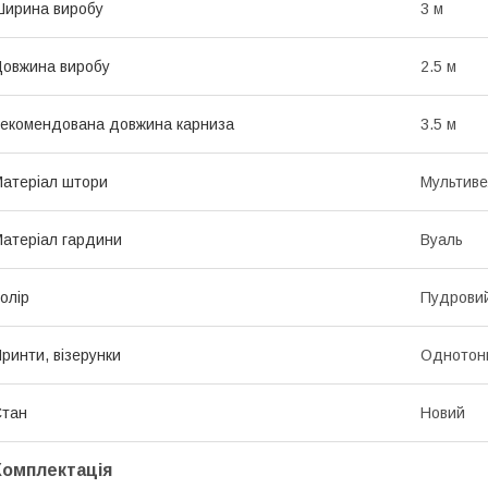
ирина виробу
3 м
овжина виробу
2.5 м
екомендована довжина карниза
3.5 м
атеріал штори
Мультиве
атеріал гардини
Вуаль
олір
Пудрови
ринти, візерунки
Однотон
Стан
Новий
Комплектація