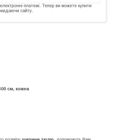
 електронні платежі. Тепер ви можете купити
окидаючи сайту.
300 см, кожна
го розміру
ширини тюлю
, допоможуть Вам