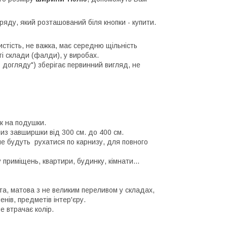
 ряду, який розташований біля кнопки - купити.
систість, не важка, має середню щільність
ті склади (фалди), у виробах.
з догляду") зберігає первинний вигляд, не
к на подушки.
из завширшки від 300 см. до 400 см.
е будуть рухатися по карнизу, для повного
 приміщень, квартири, будинку, кімнати...
та, матова з не великим переливом у складах,
нів, предметів інтер'єру.
е втрачає колір.