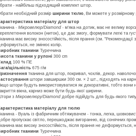
брати - найбільш підходящий комплект штор.
брати необхідний розмір
ширини тюлю
, Ви можете у розмірному
Характеристика матеріалу для штор
канина -
Мікровелюр/Diamond
- м'яка на дотик, має не велику вор
ереплетення волокон (ниток), це дає змогу, формувати легкі та гус
канина має високу зносостійкість, після прання (см. "Рекомендації 
еформується, не змінює колір.
Виробник тканини
Туреччина
исота тканини у рулоні
300 cm
Склад
100 % ПЕ
Вага/щільність
675 г/м
Призначення
тканина для штор, покривал, чохлів, декор. наволочо
Застосування
штори завширшки 300 см. × 2 шт., підходять на карн
кщо штори будуть використовуватися як декоративні, тобто вони н
акриття вікна, карниз може бути будь-якої ширини.
тори з
Мікровелюру/Diamond
добре підійдуть для будь-якого типу
Характеристика матеріалу для тюлю
канина - Вуаль із фабричним обтяжувачем - тонка, легка, шовковис
обре пропускає світло, перешкоджає вигоранню, від сонячних проме
канина має високу зносостійкість, після прання не деформується, н
Виробник тканини
Туреччина