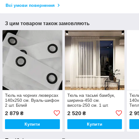
Всі умови повернення
З цим товаром також замовляють
Тюль на чорних люверсах
Тюль на тасьмі бамбук,
Тюль
140х250 см. Вуаль-шифон
ширина-450 см.
140х
2 шт. Білий
висота-250 см. 1 шт.
Тепл
Тепло-білий, Туреччина
2 879
2 520
2 9
₴
₴
Купити
Купити