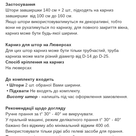
Застосування
Штори завширшки 140 см × 2 шт., підходять на карниз
завширшки від 100 см до 160 см.
Якщо штори використовуватимуться як декоративні, тобто
вони не рухатимуться по карнизу, для повного закриття вікна,
карниз може бути будь-якої ширини.
Карниз для штор на Люверсах
Для цих штор карниз може бути тільки трубчастий, труба
карниза може мати різний діаметр від D-14 до D-25.
Спосіб кріплення на карниз
На люверсах
До комплекту входить
• Штори
2 шт. обраної Вами ширини.
• Підхвати
Не входять до комплекту.
Висоту штор
- напишіть під час оформлення замовлення.
Рекомендації щодо догляду
Ручне прання за t° 30° - 40° не викручувати.
У пральній машині, режим делікатного прання t° 30° - 40°
бажано без віджиму або мінімальний віджим 400 об.
Використовувати тільки рідкі або гелеві засоби для прання.