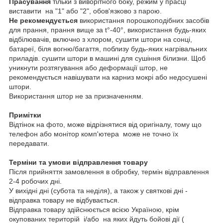
Прасування
тільки з виворітного боку, режим у прасці
виставити на "1" або "2", обов'язково з парою.
Не рекомендується
використання порошкоподібних засобів
для прання, прання вище за t°-40°, використання будь-яких
відбілювачів, включно з хлором, сушити штори на сонці,
батареї, біля вогню/багаття, поблизу будь-яких нагрівальних
приладів. сушити штори в машині для сушіння білизни. Щоб
уникнути розтягування або деформації штор, не
рекомендується навішувати на карниз мокрі або недосушені
штори.
Використання штор не за призначенням.
Примітки
Відтінок на фото, може відрізнятися від оригіналу, тому що
телефон або монітор комп'ютера може не точно їх
передавати.
Терміни та умови відправлення товару
Після прийняття замовлення в обробку, термін відправлення
2-4 робочих дні.
У вихідні дні (субота та неділя), а також у святкові дні -
відправка товару не відбувається.
Відправка товару здійснюється всією Україною, крім
окупованих територій і/або на яких йдуть бойові дії (