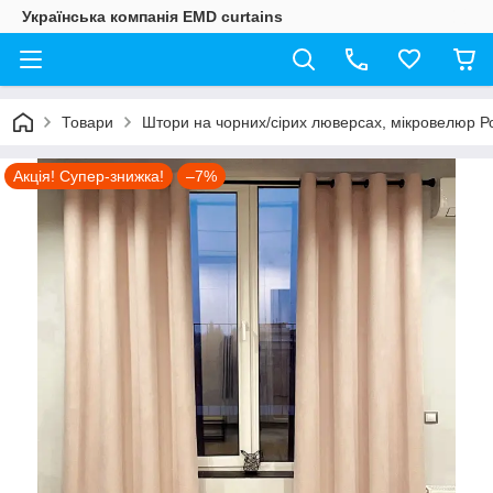
Українська компанія EMD curtains
Товари
Штори на чорних/сірих люверсах, мікровелюр Р
Акція! Супер-знижка!
–7%