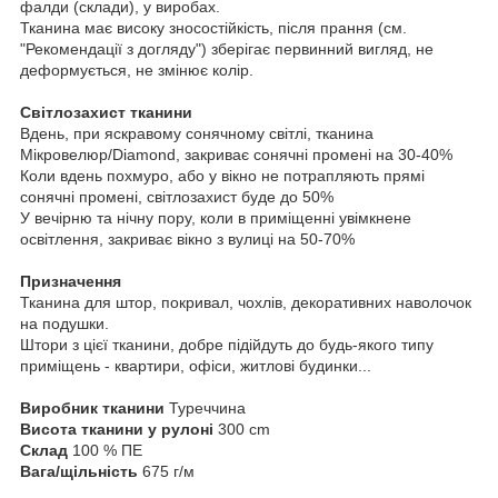
фалди (склади), у виробах.
Тканина має високу зносостійкість, після прання (см.
"Рекомендації з догляду") зберігає первинний вигляд, не
деформується, не змінює колір.
Світлозахист тканини
Вдень, при яскравому сонячному світлі, тканина
Мікровелюр/Diamond, закриває сонячні промені на 30-40%
Коли вдень похмуро, або у вікно не потрапляють прямі
сонячні промені, світлозахист буде до 50%
У вечірню та нічну пору, коли в приміщенні увімкнене
освітлення, закриває вікно з вулиці на 50-70%
Призначення
Тканина для штор, покривал, чохлів, декоративних наволочок
на подушки.
Штори з цієї тканини, добре підійдуть до будь-якого типу
приміщень - квартири, офіси, житлові будинки...
Виробник тканини
Туреччина
Висота тканини у рулоні
300 cm
Склад
100 % ПЕ
Вага/щільність
675 г/м