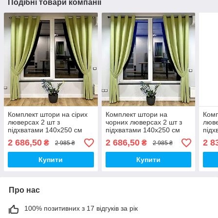
Подібні товари компанії
Комплект штори на сірих
Комплект штори на
Комп
люверсах 2 шт з
чорних люверсах 2 шт з
люве
підхватами 140х250 см
підхватами 140х250 см
підх
мікровелюр Світло-
мікровелюр Світло-
мікр
2 686,50
2 686,50
2 8
₴
₴
2 985 ₴
2 985 ₴
зелений
зелений
пуд
Купити
Купити
Про нас
100% позитивних з 17 відгуків за рік