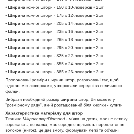
• Ширина
кожної штори
- 150 х 10-люверсів • 2шт
• Ширина
кожної штори
- 175 х 12-люверсів • 2шт
• Ширина
кожної штори
- 205 х 14-люверсів • 2шт
• Ширина
кожної штори - 235 х 16-люверсів • 2шт
• Ширина
кожної штори - 265 х 18-люверсів • 2шт
• Ширина
кожної штори - 295 х 20-люверсів • 2шт
• Ширина
кожної штори
- 325 х 22-люверсів • 2шт
• Ширина
кожної штори
- 355 х 24-люверсів • 2шт
• Ширина
кожної штори
- 385 х 26-люверсів • 2шт
Пропоновані розміри ширини штор, розраховані так, щоб
відстані між люверсами, утворювали середні за величиною
фалди.
Вибрати необхідний розмір
ширини
штор, Ви можете у
"розмірному ряду", який розташований біля кнопки - купити
Характеристика матеріалу для штор
Тканина
Мікровелюр/Diamond
- м'яка на дотик, має не велику
ворсистість, не важка, має середню щільність переплетення
волокон (ниток), це дає змогу, формувати легкі та об'ємні