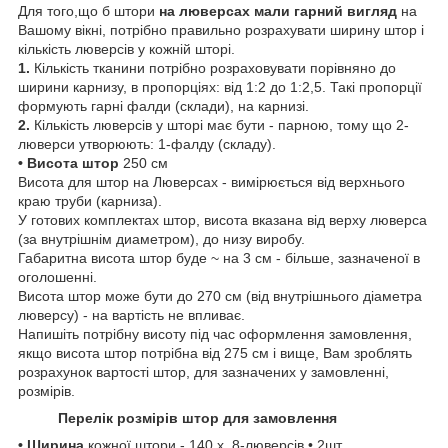
Для того,що б штори
на
люверсах мали гарний вигляд
на
Вашому вікні, потрібно правильно розрахувати ширину штор і
кількість люверсів у кожній шторі.
1.
Кількість тканини потрібно розраховувати порівняно до
ширини карнизу, в пропорціях: від 1:2 до 1:2,5. Такі пропорції
формують гарні фалди (склади), на карнизі.
2.
Кількість люверсів у шторі має бути - парною, тому що 2-
люверси утворюють: 1-фалду (складу).
• Висота штор
250 см
Висота для штор на Люверсах - вимірюється від верхнього
краю труби (карниза).
У готових комплектах штор, висота вказана від верху люверса
(за внутрішнім диаметром), до низу виробу.
Габаритна висота штор буде ~ на 3 см - більше, зазначеної в
оголошенні.
Висота штор може бути до 270 см (від внутрішнього діаметра
люверсу) - на вартість не впливає.
Напишіть потрібну висоту під час оформлення замовлення,
якщо висота штор потрібна від 275 см і вище, Вам зроблять
розрахунок вартості штор, для зазначених у замовленні,
розмірів.
Перелік розмірів штор для замовлення
• Ширина
кожної штори
- 140 х 8-люверсів • 2шт