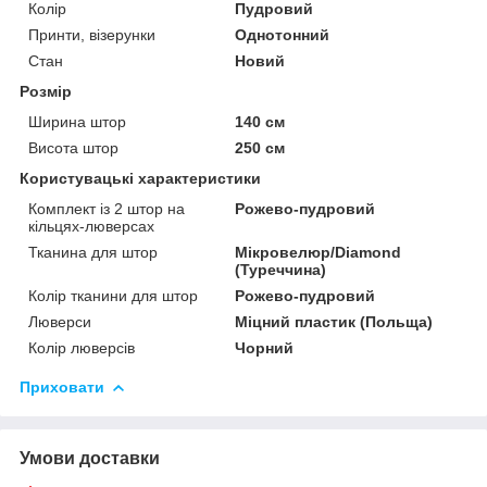
Колір
Пудровий
Принти, візерунки
Однотонний
Стан
Новий
Розмір
Ширина штор
140 см
Висота штор
250 см
Користувацькі характеристики
Комплект із 2 штор на
Рожево-пудровий
кільцях-люверсах
Тканина для штор
Мікровелюр/Diamond
(Туреччина)
Колір тканини для штор
Рожево-пудровий
Люверси
Міцний пластик (Польща)
Колір люверсів
Чорний
Приховати
Умови доставки